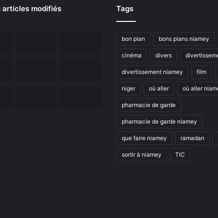
 articles modifiés
Tags
bon plan
bons plans niamey
cinéma
divers
divertissem
divertissement niamey
film
niger
où aller
où aller nia
pharmacie de garde
pharmacie de garde niamey
que faire niamey
ramadan
sortir à niamey
TIC