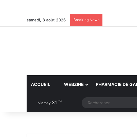
samedi, 8 août 2026
Breaking News
ACCUEIL
WEBZINE
PHARMACIE DE GA
℃
31
Article Aléatoire
Switch skin
Niamey