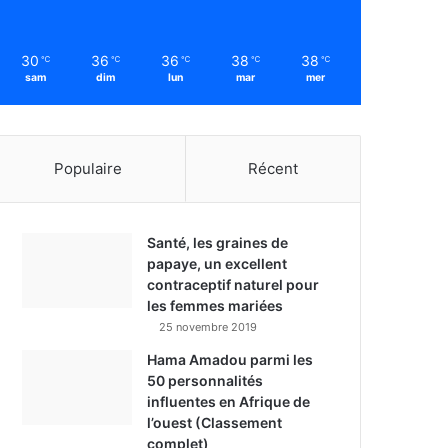
30
36
36
38
38
℃
℃
℃
℃
℃
sam
dim
lun
mar
mer
Populaire
Récent
Santé, les graines de
papaye, un excellent
contraceptif naturel pour
les femmes mariées
25 novembre 2019
Hama Amadou parmi les
50 personnalités
influentes en Afrique de
l’ouest (Classement
complet)