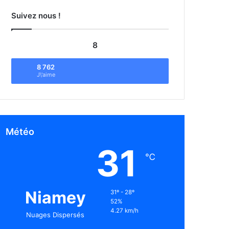
Suivez nous !
8
8 762
J\'aime
Météo
31
℃
Niamey
31º - 28º
52%
4.27 km/h
Nuages Dispersés