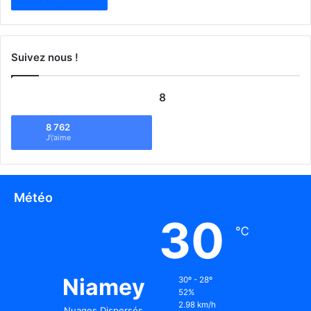
Suivez nous !
8
8 762
J\'aime
Météo
30
℃
Niamey
30º - 28º
52%
2.98 km/h
Nuages Dispersés