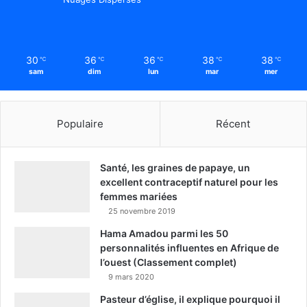
30
36
36
38
38
℃
℃
℃
℃
℃
sam
dim
lun
mar
mer
Populaire
Récent
Santé, les graines de papaye, un
excellent contraceptif naturel pour les
femmes mariées
25 novembre 2019
Hama Amadou parmi les 50
personnalités influentes en Afrique de
l’ouest (Classement complet)
9 mars 2020
Pasteur d’église, il explique pourquoi il