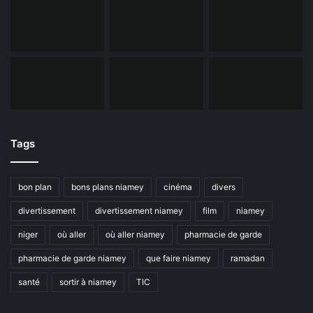
Tags
bon plan
bons plans niamey
cinéma
divers
divertissement
divertissement niamey
film
niamey
niger
où aller
où aller niamey
pharmacie de garde
pharmacie de garde niamey
que faire niamey
ramadan
santé
sortir à niamey
TIC