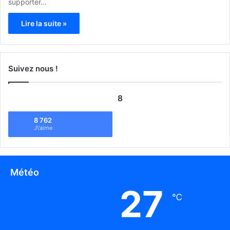
supporter…
Lire la suite »
Suivez nous !
8
8 762
J\'aime
Météo
27
℃