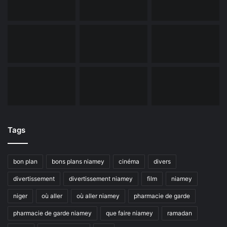
Tags
bon plan
bons plans niamey
cinéma
divers
divertissement
divertissement niamey
film
niamey
niger
où aller
où aller niamey
pharmacie de garde
pharmacie de garde niamey
que faire niamey
ramadan