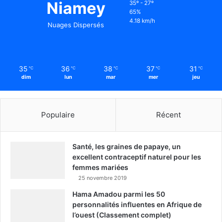
Niamey
35º - 27º
65%
4.18 km/h
Nuages Dispersés
35
36
38
37
31
℃
℃
℃
℃
℃
dim
lun
mar
mer
jeu
Populaire
Récent
Santé, les graines de papaye, un
excellent contraceptif naturel pour les
femmes mariées
25 novembre 2019
Hama Amadou parmi les 50
personnalités influentes en Afrique de
l’ouest (Classement complet)