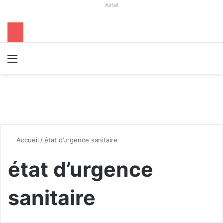
Airtel
Menu
R
Accueil
/
état d’urgence sanitaire
état d’urgence
sanitaire