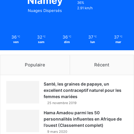
Niamey
36%
2.91 km/h
Nuages Dispersés
36
32
36
37
37
℃
℃
℃
℃
℃
ven
sam
dim
lun
mar
Populaire
Récent
Santé, les graines de papaye, un
excellent contraceptif naturel pour les
femmes mariées
25 novembre 2019
Hama Amadou parmi les 50
personnalités influentes en Afrique de
l’ouest (Classement complet)
9 mars 2020