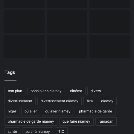
Tags
bon plan
bons plans niamey
cinéma
divers
divertissement
divertissement niamey
film
niamey
niger
où aller
où aller niamey
pharmacie de garde
pharmacie de garde niamey
que faire niamey
ramadan
santé
sortir à niamey
TIC