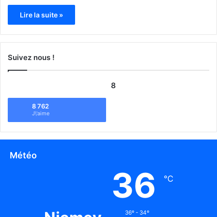
Lire la suite »
Suivez nous !
8
8 762
J\'aime
Météo
36
℃
36º - 34º