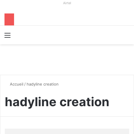
Airtel
Menu
R
Accueil
/
hadyline creation
hadyline creation