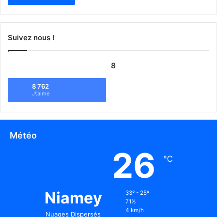
Suivez nous !
8
8 762
J\'aime
Météo
26
℃
Niamey
33º - 25º
71%
4 km/h
Nuages Dispersés