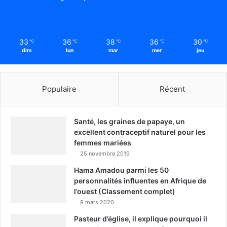
33
36
38
36
30
℃
℃
℃
℃
℃
dim
lun
mar
mer
jeu
Populaire
Récent
Santé, les graines de papaye, un
excellent contraceptif naturel pour les
femmes mariées
25 novembre 2019
Hama Amadou parmi les 50
personnalités influentes en Afrique de
l’ouest (Classement complet)
9 mars 2020
Pasteur d’église, il explique pourquoi il