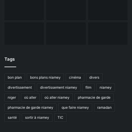
Tags
bon plan
bons plans niamey
cinéma
divers
divertissement
divertissement niamey
film
niamey
niger
où aller
où aller niamey
pharmacie de garde
pharmacie de garde niamey
que faire niamey
ramadan
santé
sortir à niamey
TIC