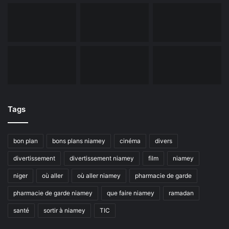
Tags
bon plan
bons plans niamey
cinéma
divers
divertissement
divertissement niamey
film
niamey
niger
où aller
où aller niamey
pharmacie de garde
pharmacie de garde niamey
que faire niamey
ramadan
santé
sortir à niamey
TIC