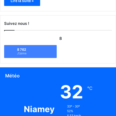
Lire la suite »
Suivez nous !
8
8 762
J\'aime
Météo
32
℃
Niamey
33º - 30º
52%
5.53 km/h