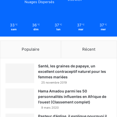
Nuages Dispersés
33
36
37
37
37
℃
℃
℃
℃
℃
sam
dim
lun
mar
mer
Populaire
Récent
Santé, les graines de papaye, un
excellent contraceptif naturel pour les
femmes mariées
25 novembre 2019
Hama Amadou parmi les 50
personnalités influentes en Afrique de
l’ouest (Classement complet)
9 mars 2020
Pasteur d’église, il explique pourquoi il