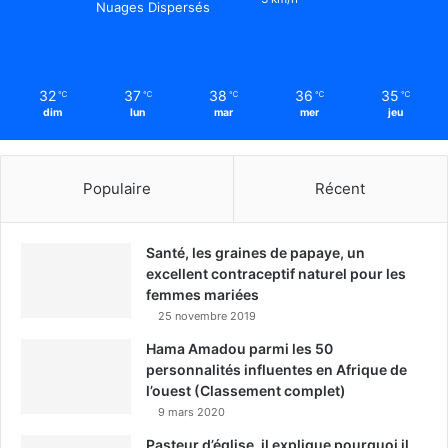
Nuages Dispersés
32
37
38
36
35
℃
℃
℃
℃
℃
dim
lun
mar
mer
jeu
Populaire
Récent
Santé, les graines de papaye, un
excellent contraceptif naturel pour les
femmes mariées
25 novembre 2019
Hama Amadou parmi les 50
personnalités influentes en Afrique de
l’ouest (Classement complet)
9 mars 2020
Pasteur d’église, il explique pourquoi il