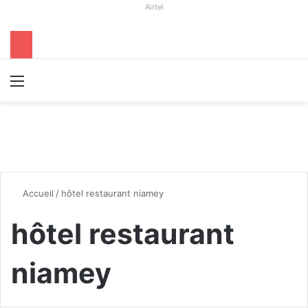
Airtel
Menu
R
Accueil
/
hôtel restaurant niamey
hôtel restaurant
niamey