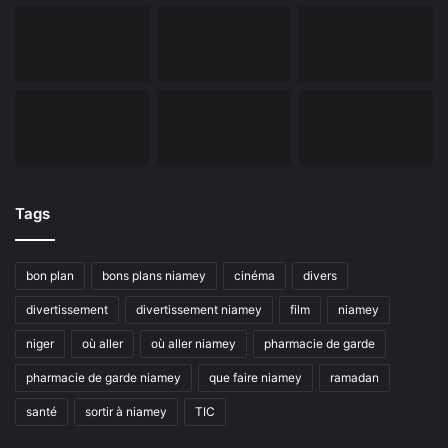
Tags
bon plan
bons plans niamey
cinéma
divers
divertissement
divertissement niamey
film
niamey
niger
où aller
où aller niamey
pharmacie de garde
pharmacie de garde niamey
que faire niamey
ramadan
santé
sortir à niamey
TIC