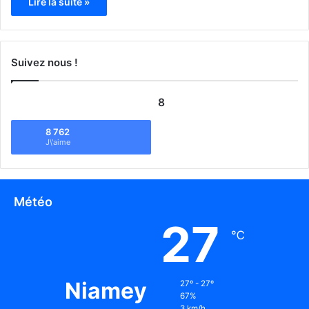
Lire la suite »
Suivez nous !
8
8 762
J\'aime
Météo
27
℃
Niamey
27º - 27º
67%
3 km/h