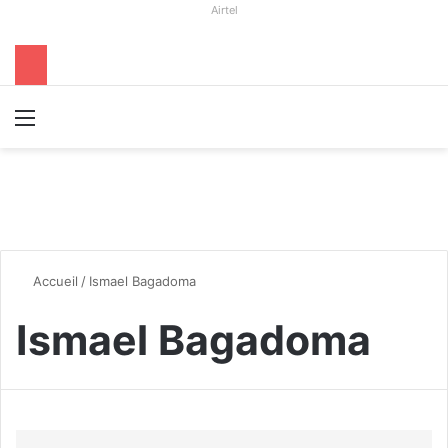
Airtel
Menu
R
Accueil
/
Ismael Bagadoma
Ismael Bagadoma