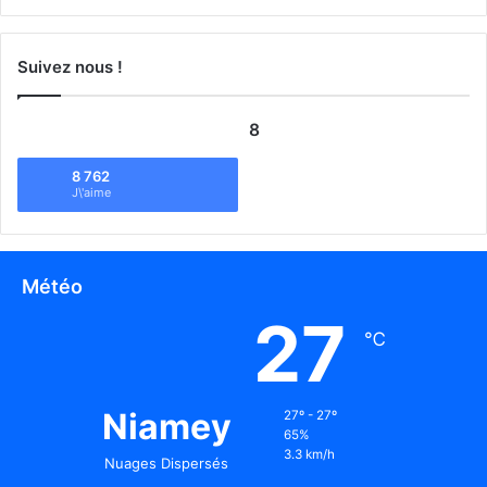
Suivez nous !
8
8 762
J\'aime
Météo
27
℃
Niamey
27º - 27º
65%
3.3 km/h
Nuages Dispersés