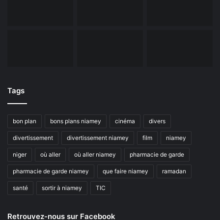
Tags
bon plan
bons plans niamey
cinéma
divers
divertissement
divertissement niamey
film
niamey
niger
où aller
où aller niamey
pharmacie de garde
pharmacie de garde niamey
que faire niamey
ramadan
santé
sortir à niamey
TIC
Retrouvez-nous sur Facebook