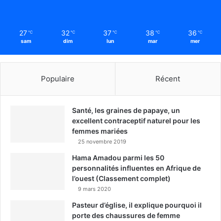
27
32
37
38
36
℃
℃
℃
℃
℃
sam
dim
lun
mar
mer
Populaire
Récent
Santé, les graines de papaye, un
excellent contraceptif naturel pour les
femmes mariées
25 novembre 2019
Hama Amadou parmi les 50
personnalités influentes en Afrique de
l’ouest (Classement complet)
9 mars 2020
Pasteur d’église, il explique pourquoi il
porte des chaussures de femme