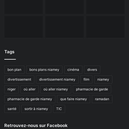
Tags
bon plan
bons plans niamey
cinéma
divers
divertissement
divertissement niamey
film
niamey
niger
où aller
où aller niamey
pharmacie de garde
pharmacie de garde niamey
que faire niamey
ramadan
santé
sortir à niamey
TIC
Retrouvez-nous sur Facebook