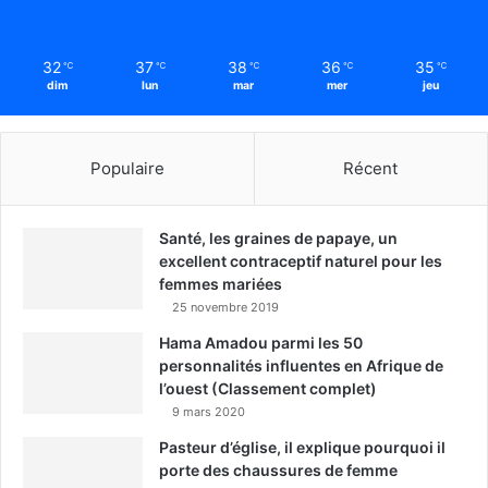
32
37
38
36
35
℃
℃
℃
℃
℃
dim
lun
mar
mer
jeu
Populaire
Récent
Santé, les graines de papaye, un
excellent contraceptif naturel pour les
femmes mariées
25 novembre 2019
Hama Amadou parmi les 50
personnalités influentes en Afrique de
l’ouest (Classement complet)
9 mars 2020
Pasteur d’église, il explique pourquoi il
porte des chaussures de femme