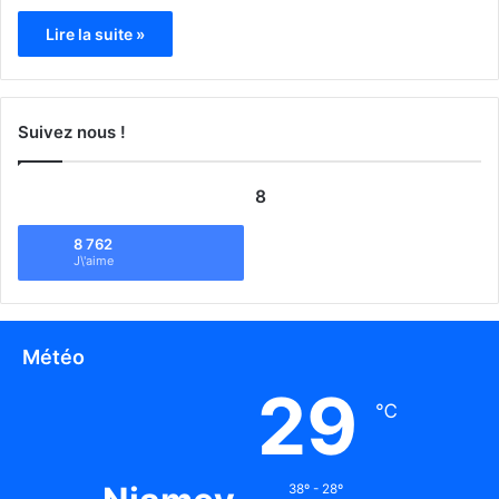
Lire la suite »
Suivez nous !
8
8 762
J\'aime
Météo
29
℃
38º - 28º