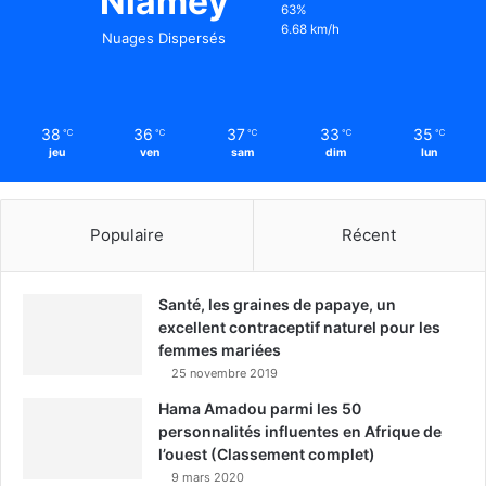
Niamey
63%
6.68 km/h
Nuages Dispersés
38
36
37
33
35
℃
℃
℃
℃
℃
jeu
ven
sam
dim
lun
Populaire
Récent
Santé, les graines de papaye, un
excellent contraceptif naturel pour les
femmes mariées
25 novembre 2019
Hama Amadou parmi les 50
personnalités influentes en Afrique de
l’ouest (Classement complet)
9 mars 2020