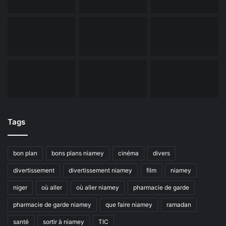
Tags
bon plan
bons plans niamey
cinéma
divers
divertissement
divertissement niamey
film
niamey
niger
où aller
où aller niamey
pharmacie de garde
pharmacie de garde niamey
que faire niamey
ramadan
santé
sortir à niamey
TIC