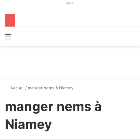
Airtel
Menu
R
Accueil
/
manger nems à Niamey
manger nems à
Niamey