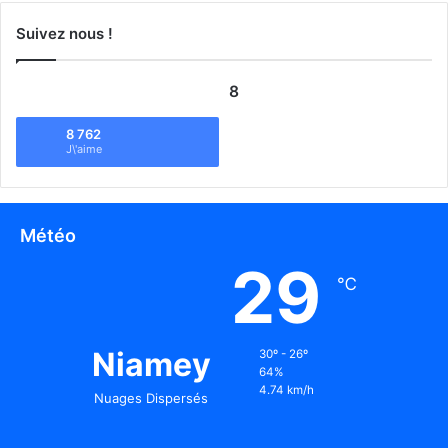
Suivez nous !
8
8 762
J\'aime
Météo
29
℃
Niamey
30º - 26º
64%
4.74 km/h
Nuages Dispersés