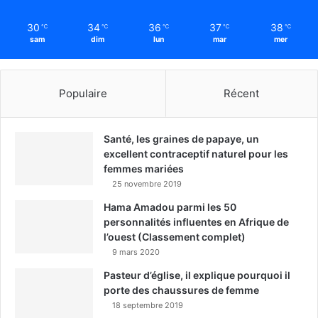
30
34
36
37
38
℃
℃
℃
℃
℃
sam
dim
lun
mar
mer
Populaire
Récent
Santé, les graines de papaye, un
excellent contraceptif naturel pour les
femmes mariées
25 novembre 2019
Hama Amadou parmi les 50
personnalités influentes en Afrique de
l’ouest (Classement complet)
9 mars 2020
Pasteur d’église, il explique pourquoi il
porte des chaussures de femme
18 septembre 2019