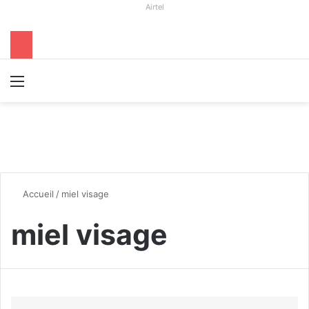
Airtel
Menu
R
Accueil
/
miel visage
miel visage