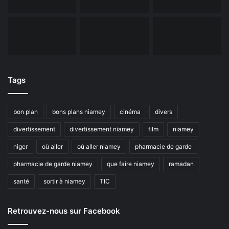
Tags
bon plan
bons plans niamey
cinéma
divers
divertissement
divertissement niamey
film
niamey
niger
où aller
où aller niamey
pharmacie de garde
pharmacie de garde niamey
que faire niamey
ramadan
santé
sortir à niamey
TIC
Retrouvez-nous sur Facebook