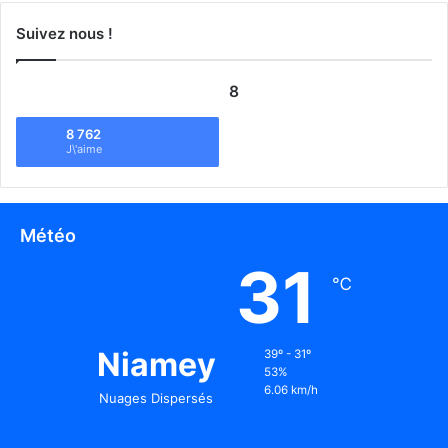
Suivez nous !
8
8 762
J\'aime
Météo
31
℃
Niamey
39º - 31º
53%
6.06 km/h
Nuages Dispersés