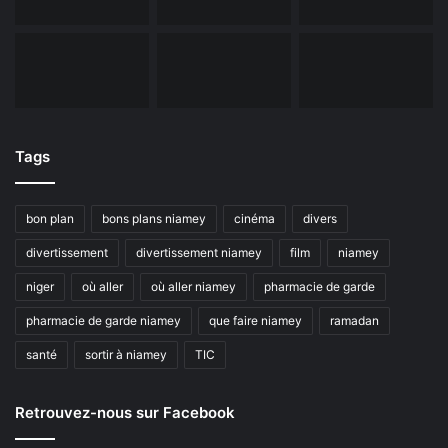
Tags
bon plan
bons plans niamey
cinéma
divers
divertissement
divertissement niamey
film
niamey
niger
où aller
où aller niamey
pharmacie de garde
pharmacie de garde niamey
que faire niamey
ramadan
santé
sortir à niamey
TIC
Retrouvez-nous sur Facebook