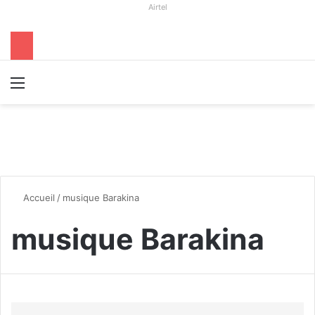
Airtel
Menu
R
Accueil
/
musique Barakina
musique Barakina