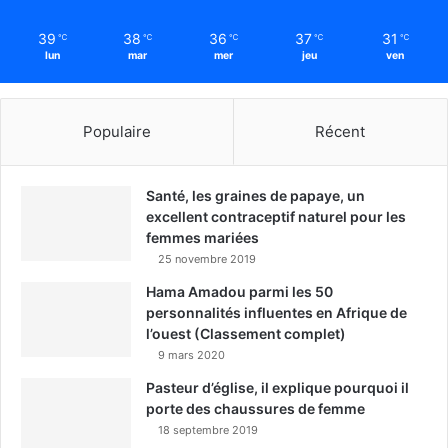
39
38
36
37
31
℃
℃
℃
℃
℃
lun
mar
mer
jeu
ven
Populaire
Récent
Santé, les graines de papaye, un
excellent contraceptif naturel pour les
femmes mariées
25 novembre 2019
Hama Amadou parmi les 50
personnalités influentes en Afrique de
l’ouest (Classement complet)
9 mars 2020
Pasteur d’église, il explique pourquoi il
porte des chaussures de femme
18 septembre 2019