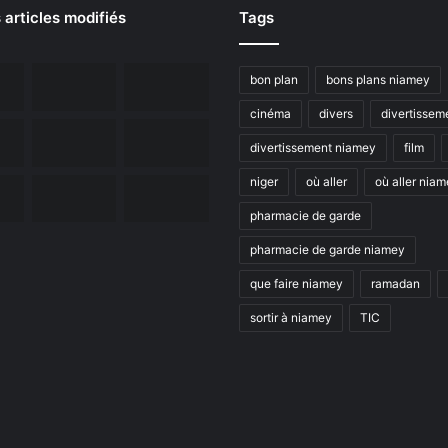
 articles modifiés
Tags
bon plan
bons plans niamey
cinéma
divers
divertissem
divertissement niamey
film
niger
où aller
où aller nia
pharmacie de garde
pharmacie de garde niamey
que faire niamey
ramadan
sortir à niamey
TIC