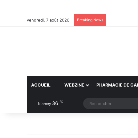
vendredi, 7 août 2026
Breaking News
ACCUEIL
WEBZINE
PHARMACIE DE GA
℃
36
Article Aléatoire
Switch skin
Niamey