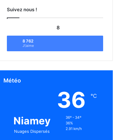
Suivez nous !
8
8 762
J\'aime
Météo
36
℃
Niamey
36º - 34º
36%
2.91 km/h
Nuages Dispersés