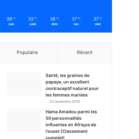
36
32
36
37
37
℃
℃
℃
℃
℃
ven
sam
dim
lun
mar
Populaire
Récent
Santé, les graines de
papaye, un excellent
contraceptif naturel pour
les femmes mariées
25 novembre 2019
Hama Amadou parmi les
50 personnalités
influentes en Afrique de
l’ouest (Classement
complet)