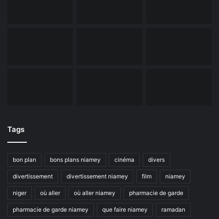
Tags
bon plan
bons plans niamey
cinéma
divers
divertissement
divertissement niamey
film
niamey
niger
où aller
où aller niamey
pharmacie de garde
pharmacie de garde niamey
que faire niamey
ramadan