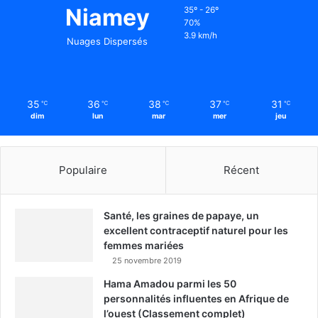
Niamey
35º - 26º
70%
3.9 km/h
Nuages Dispersés
35
36
38
37
31
℃
℃
℃
℃
℃
dim
lun
mar
mer
jeu
Populaire
Récent
Santé, les graines de papaye, un
excellent contraceptif naturel pour les
femmes mariées
25 novembre 2019
Hama Amadou parmi les 50
personnalités influentes en Afrique de
l’ouest (Classement complet)