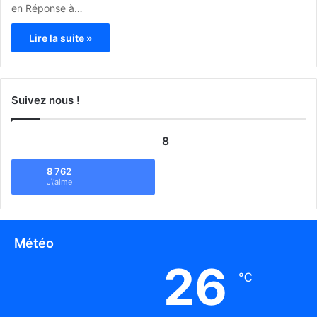
en Réponse à…
Lire la suite »
Suivez nous !
8
8 762
J\'aime
Météo
26
℃