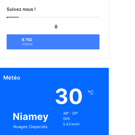
Suivez nous !
8
8 762
J\'aime
Météo
30
℃
Niamey
38º - 29º
59%
5.43 km/h
Nuages Dispersés