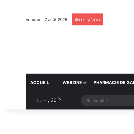
vendredi, 7 août 2026
Breaking News
ACCUEIL
WEBZINE
PHARMACIE DE GA
℃
30
Article Aléatoire
Switch skin
Niamey