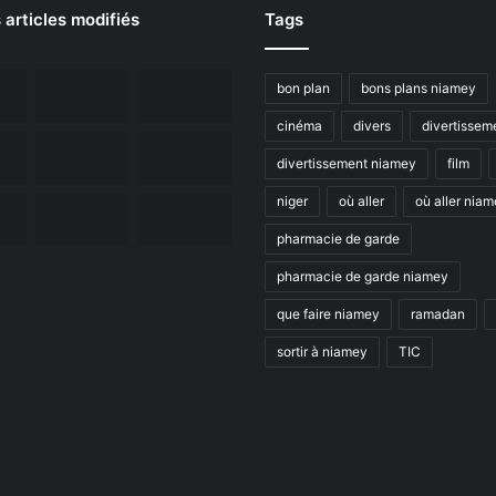
 articles modifiés
Tags
bon plan
bons plans niamey
cinéma
divers
divertissem
divertissement niamey
film
niger
où aller
où aller nia
pharmacie de garde
pharmacie de garde niamey
que faire niamey
ramadan
sortir à niamey
TIC