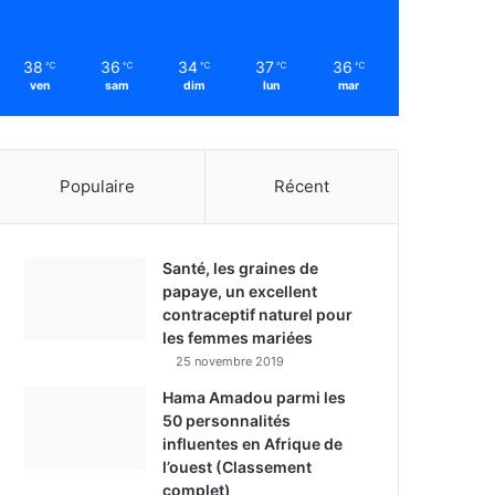
38
36
34
37
36
℃
℃
℃
℃
℃
ven
sam
dim
lun
mar
Populaire
Récent
Santé, les graines de
papaye, un excellent
contraceptif naturel pour
les femmes mariées
25 novembre 2019
Hama Amadou parmi les
50 personnalités
influentes en Afrique de
l’ouest (Classement
complet)