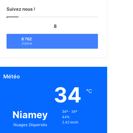
Suivez nous !
8
8 762
J\'aime
Météo
34
℃
Niamey
34º - 34º
44%
2.42 km/h
Nuages Dispersés