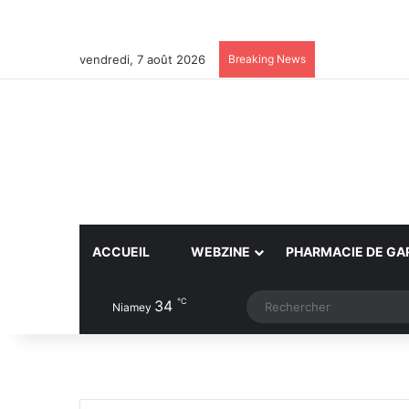
vendredi, 7 août 2026
Breaking News
ACCUEIL
WEBZINE
PHARMACIE DE GA
℃
34
Article Aléatoire
Switch skin
Niamey