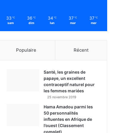
33
36
34
37
37
℃
℃
℃
℃
℃
sam
dim
lun
mar
mer
Populaire
Récent
Santé, les graines de
papaye, un excellent
contraceptif naturel pour
les femmes mariées
25 novembre 2019
Hama Amadou parmi les
50 personnalités
influentes en Afrique de
l’ouest (Classement
complet)