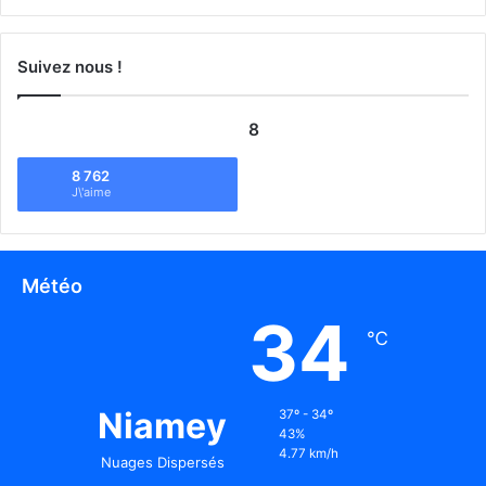
Suivez nous !
8
8 762
J\'aime
Météo
34
℃
Niamey
37º - 34º
43%
4.77 km/h
Nuages Dispersés