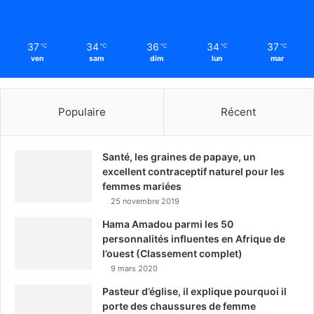
37
34
36
34
37
℃
℃
℃
℃
℃
ven
sam
dim
lun
mar
Populaire
Récent
Santé, les graines de papaye, un
excellent contraceptif naturel pour les
femmes mariées
25 novembre 2019
Hama Amadou parmi les 50
personnalités influentes en Afrique de
l’ouest (Classement complet)
9 mars 2020
Pasteur d’église, il explique pourquoi il
porte des chaussures de femme