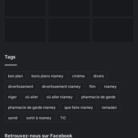
Tags
bon plan
bons plans niamey
cinéma
divers
divertissement
divertissement niamey
film
niamey
niger
où aller
où aller niamey
pharmacie de garde
pharmacie de garde niamey
que faire niamey
ramadan
santé
sortir à niamey
TIC
Retrouvez-nous sur Facebook