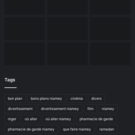
Tags
bon plan
bons plans niamey
cinéma
divers
divertissement
divertissement niamey
film
niamey
niger
où aller
où aller niamey
pharmacie de garde
pharmacie de garde niamey
que faire niamey
ramadan