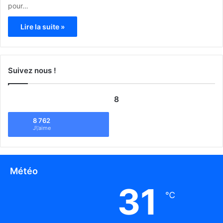
pour…
Lire la suite »
Suivez nous !
8
8 762
J\'aime
Météo
31
℃