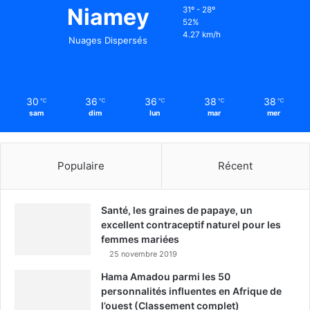
Niamey
31º - 28º
52%
4.27 km/h
Nuages Dispersés
30
36
36
38
38
℃
℃
℃
℃
℃
sam
dim
lun
mar
mer
Populaire
Récent
Santé, les graines de papaye, un
excellent contraceptif naturel pour les
femmes mariées
25 novembre 2019
Hama Amadou parmi les 50
personnalités influentes en Afrique de
l’ouest (Classement complet)