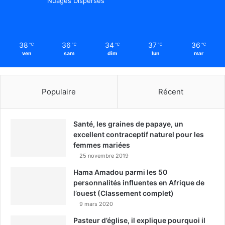
Nuages Dispersés
38
36
34
37
36
℃
℃
℃
℃
℃
ven
sam
dim
lun
mar
Populaire
Récent
Santé, les graines de papaye, un
excellent contraceptif naturel pour les
femmes mariées
25 novembre 2019
Hama Amadou parmi les 50
personnalités influentes en Afrique de
l’ouest (Classement complet)
9 mars 2020
Pasteur d’église, il explique pourquoi il