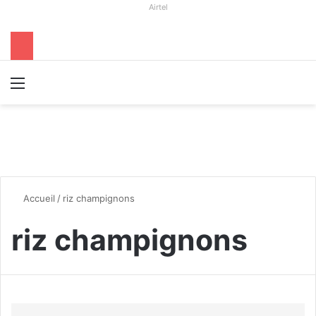
Airtel
Menu
R
Accueil
/
riz champignons
riz champignons