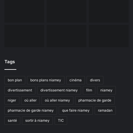
Tags
bon plan
bons plans niamey
cinéma
divers
divertissement
divertissement niamey
film
niamey
niger
où aller
où aller niamey
pharmacie de garde
pharmacie de garde niamey
que faire niamey
ramadan
santé
sortir à niamey
TIC