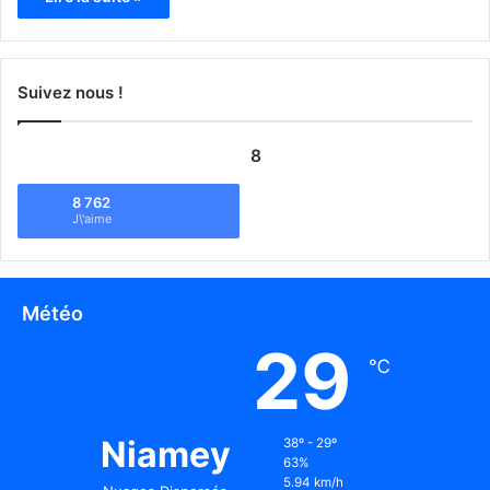
Suivez nous !
8
8 762
J\'aime
Météo
29
℃
Niamey
38º - 29º
63%
5.94 km/h