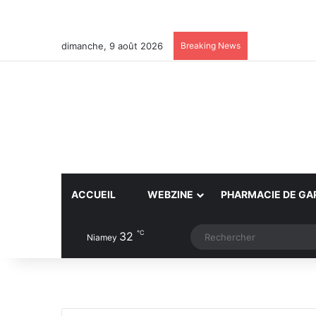
dimanche, 9 août 2026
Breaking News
ACCUEIL
WEBZINE
PHARMACIE DE GA
℃
32
Article Aléatoire
Switch skin
Niamey