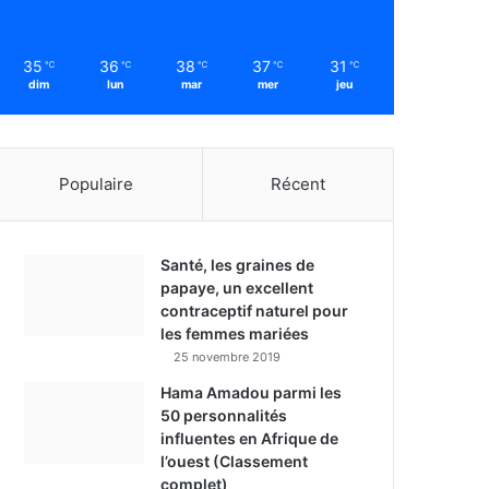
35
36
38
37
31
℃
℃
℃
℃
℃
dim
lun
mar
mer
jeu
Populaire
Récent
Santé, les graines de
papaye, un excellent
contraceptif naturel pour
les femmes mariées
25 novembre 2019
Hama Amadou parmi les
50 personnalités
influentes en Afrique de
l’ouest (Classement
complet)