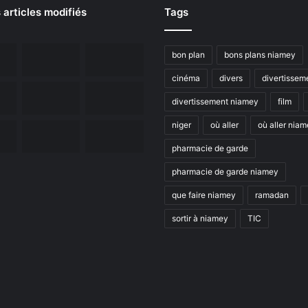
 articles modifiés
Tags
bon plan
bons plans niamey
cinéma
divers
divertissem
divertissement niamey
film
niger
où aller
où aller nia
pharmacie de garde
pharmacie de garde niamey
que faire niamey
ramadan
sortir à niamey
TIC