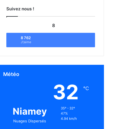
Suivez nous !
8
8 762
J\'aime
Météo
32
℃
Niamey
35º - 32º
47%
4.94 km/h
Nuages Dispersés