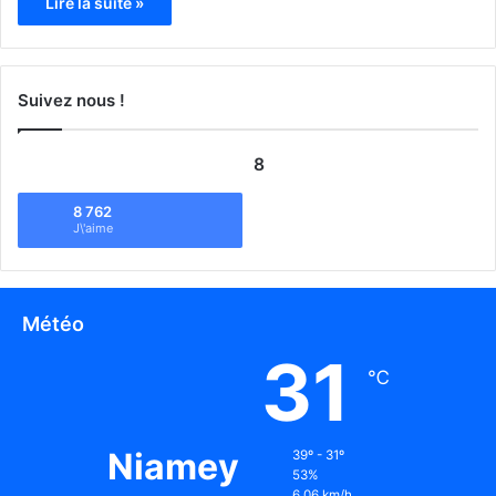
Lire la suite »
Suivez nous !
8
8 762
J\'aime
Météo
31
℃
Niamey
39º - 31º
53%
6.06 km/h