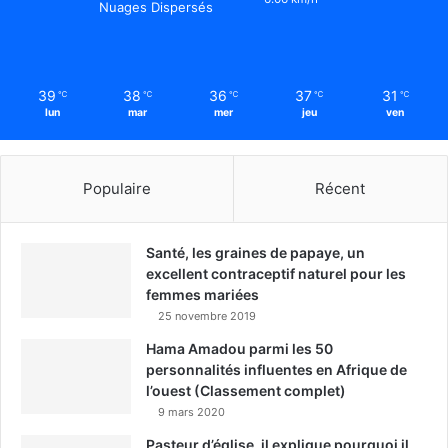
Nuages Dispersés
39
38
36
37
31
℃
℃
℃
℃
℃
lun
mar
mer
jeu
ven
Populaire
Récent
Santé, les graines de papaye, un
excellent contraceptif naturel pour les
femmes mariées
25 novembre 2019
Hama Amadou parmi les 50
personnalités influentes en Afrique de
l’ouest (Classement complet)
9 mars 2020
Pasteur d’église, il explique pourquoi il