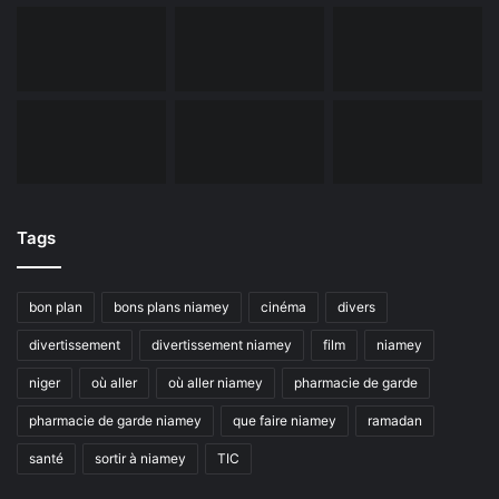
Tags
bon plan
bons plans niamey
cinéma
divers
divertissement
divertissement niamey
film
niamey
niger
où aller
où aller niamey
pharmacie de garde
pharmacie de garde niamey
que faire niamey
ramadan
santé
sortir à niamey
TIC