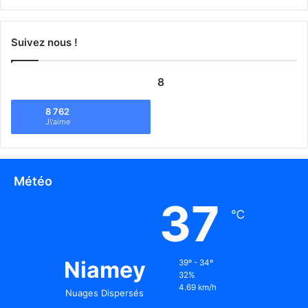
Suivez nous !
8
8 762
J\'aime
Météo
37
℃
Niamey
39º - 34º
32%
4.69 km/h
Nuages Dispersés