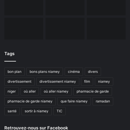
Tags
bon plan
bons plans niamey
cinéma
divers
divertissement
divertissement niamey
film
niamey
niger
où aller
où aller niamey
pharmacie de garde
pharmacie de garde niamey
que faire niamey
ramadan
santé
sortir à niamey
TIC
Retrouvez-nous sur Facebook