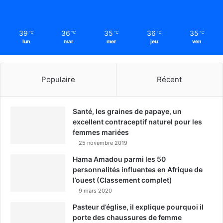
39
36
35
36
35
℃
℃
℃
℃
℃
lun
mar
mer
jeu
ven
Populaire
Récent
Santé, les graines de papaye, un
excellent contraceptif naturel pour les
femmes mariées
25 novembre 2019
Hama Amadou parmi les 50
personnalités influentes en Afrique de
l’ouest (Classement complet)
9 mars 2020
Pasteur d’église, il explique pourquoi il
porte des chaussures de femme