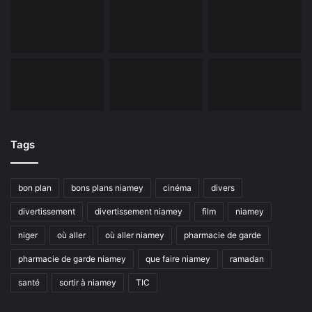
Tags
bon plan
bons plans niamey
cinéma
divers
divertissement
divertissement niamey
film
niamey
niger
où aller
où aller niamey
pharmacie de garde
pharmacie de garde niamey
que faire niamey
ramadan
santé
sortir à niamey
TIC