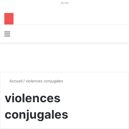
Airtel
Menu
R
Accueil
/
violences conjugales
violences
conjugales