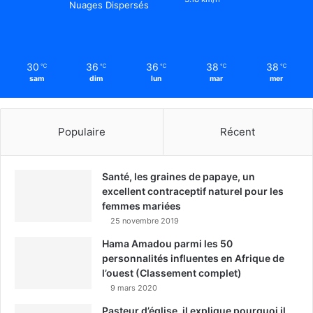
Nuages Dispersés
30
36
36
38
38
℃
℃
℃
℃
℃
sam
dim
lun
mar
mer
Populaire
Récent
Santé, les graines de papaye, un
excellent contraceptif naturel pour les
femmes mariées
25 novembre 2019
Hama Amadou parmi les 50
personnalités influentes en Afrique de
l’ouest (Classement complet)
9 mars 2020
Pasteur d’église, il explique pourquoi il