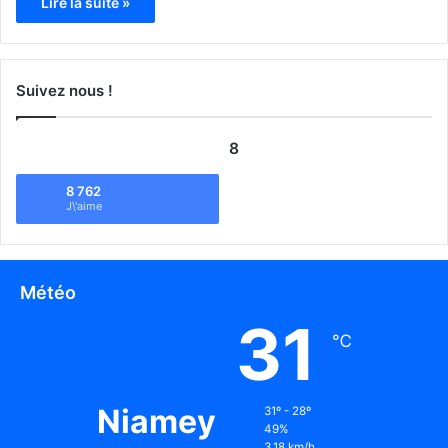
Lire la suite »
Suivez nous !
8
8 762
J\'aime
Météo
31
℃
Niamey
31º - 28º
49%
3.18 km/h