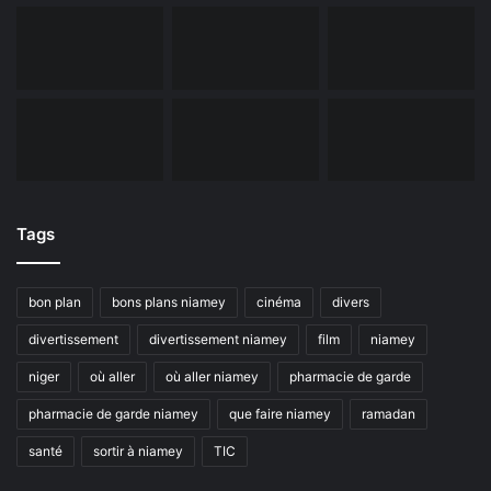
Tags
bon plan
bons plans niamey
cinéma
divers
divertissement
divertissement niamey
film
niamey
niger
où aller
où aller niamey
pharmacie de garde
pharmacie de garde niamey
que faire niamey
ramadan
santé
sortir à niamey
TIC