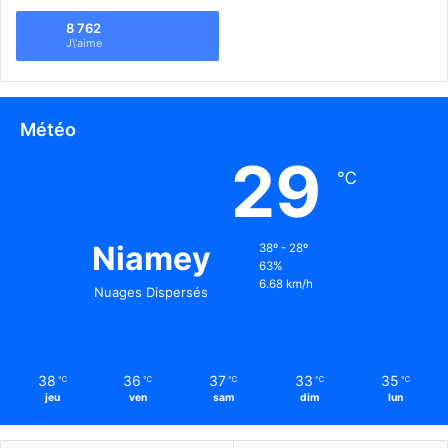
8 762
J\'aime
Météo
29
℃
Niamey
38º - 28º
63%
6.68 km/h
Nuages Dispersés
38
36
37
33
35
℃
℃
℃
℃
℃
jeu
ven
sam
dim
lun