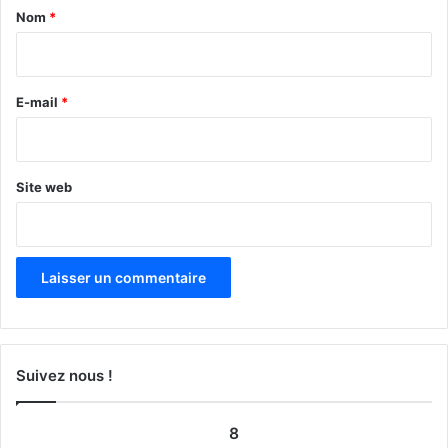
a
Nom
*
i
r
e
E-mail
*
*
Site web
Suivez nous !
8