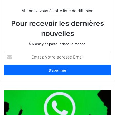
Abonnez-vous à notre liste de diffusion
Pour recevoir les dernières
nouvelles
À Niamey et partout dans le monde.
E
n
t
r
e
z
v
o
t
r
e
a