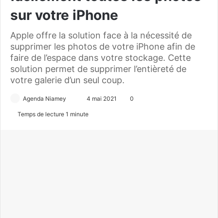
sur votre iPhone
Apple offre la solution face à la nécessité de
supprimer les photos de votre iPhone afin de
faire de l’espace dans votre stockage. Cette
solution permet de supprimer l’entièreté de
votre galerie d’un seul coup.
Agenda Niamey
E
4 mai 2021
0
n
Temps de lecture 1 minute
v
o
y
e
r
u
n
c
o