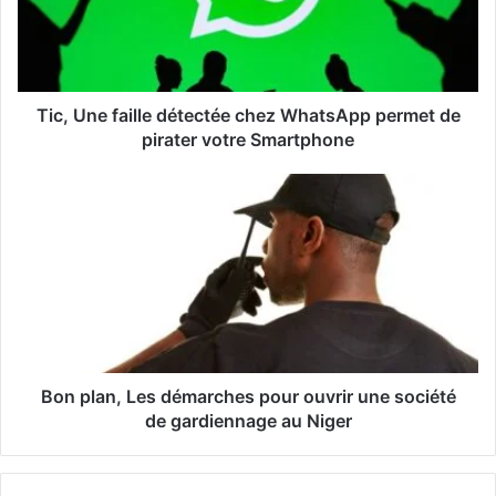
d
r
e
s
s
Tic, Une faille détectée chez WhatsApp permet de
e
pirater votre Smartphone
E
m
a
i
l
Bon plan, Les démarches pour ouvrir une société
de gardiennage au Niger