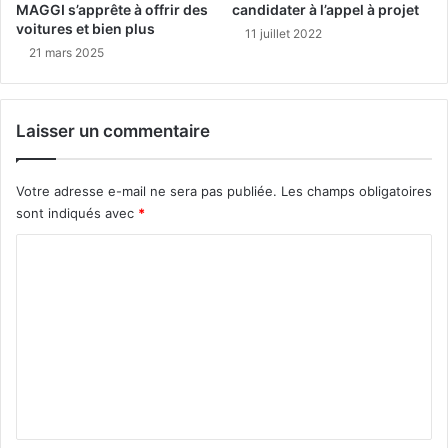
MAGGI s’apprête à offrir des
candidater à l’appel à projet
voitures et bien plus
11 juillet 2022
21 mars 2025
Laisser un commentaire
Votre adresse e-mail ne sera pas publiée.
Les champs obligatoires
sont indiqués avec
*
C
o
m
m
e
n
t