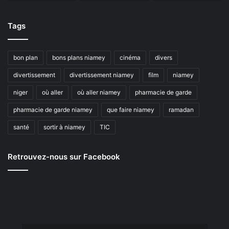
Tags
bon plan
bons plans niamey
cinéma
divers
divertissement
divertissement niamey
film
niamey
niger
où aller
où aller niamey
pharmacie de garde
pharmacie de garde niamey
que faire niamey
ramadan
santé
sortir à niamey
TIC
Retrouvez-nous sur Facebook