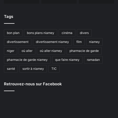
Tags
bon plan
bons plans niamey
cinéma
divers
divertissement
divertissement niamey
film
niamey
niger
où aller
où aller niamey
pharmacie de garde
pharmacie de garde niamey
que faire niamey
ramadan
santé
sortir à niamey
TIC
Retrouvez-nous sur Facebook