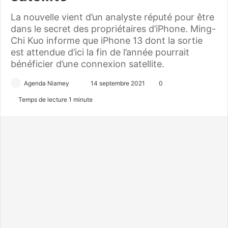
La nouvelle vient d’un analyste réputé pour être
dans le secret des propriétaires d’iPhone. Ming-
Chi Kuo informe que iPhone 13 dont la sortie
est attendue d’ici la fin de l’année pourrait
bénéficier d’une connexion satellite.
Agenda Niamey
E
14 septembre 2021
0
n
Temps de lecture 1 minute
v
o
y
e
r
u
n
c
o
u