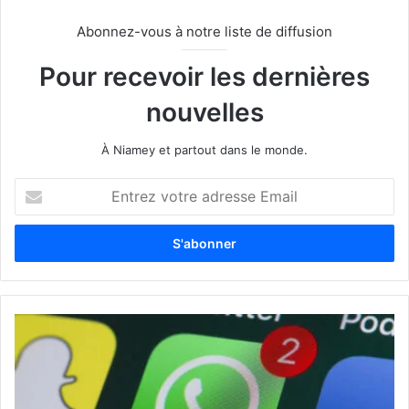
Abonnez-vous à notre liste de diffusion
Pour recevoir les dernières
nouvelles
À Niamey et partout dans le monde.
E
n
t
r
e
z
v
o
t
r
e
a