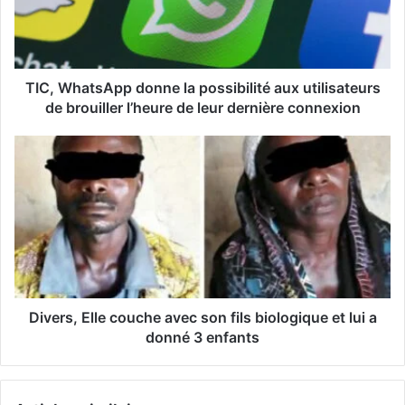
d
r
e
s
s
TIC, WhatsApp donne la possibilité aux utilisateurs
e
de brouiller l’heure de leur dernière connexion
E
m
a
i
l
Divers, Elle couche avec son fils biologique et lui a
donné 3 enfants