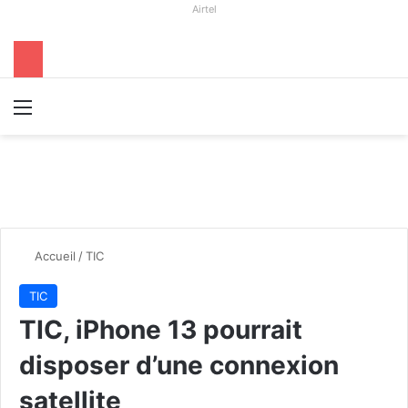
Airtel
Menu
R
Accueil
/
TIC
TIC
TIC, iPhone 13 pourrait
disposer d’une connexion
satellite