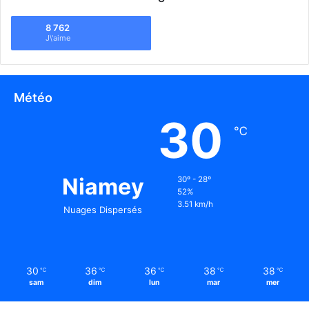
8 762
J\'aime
Météo
30
℃
Niamey
30º - 28º
52%
3.51 km/h
Nuages Dispersés
30
36
36
38
38
℃
℃
℃
℃
℃
sam
dim
lun
mar
mer