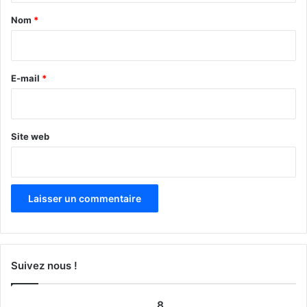
a
Nom
*
i
r
e
E-mail
*
*
Site web
Suivez nous !
8