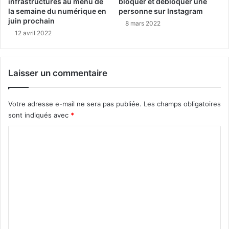
infrastructures au menu de
bloquer et débloquer une
la semaine du numérique en
personne sur Instagram
juin prochain
8 mars 2022
12 avril 2022
Laisser un commentaire
Votre adresse e-mail ne sera pas publiée.
Les champs obligatoires
sont indiqués avec
*
C
o
m
m
e
n
t