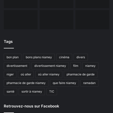
Tags
bon plan
bons plans niamey
cinéma
divers
divertissement
divertissement niamey
film
niamey
niger
où aller
où aller niamey
pharmacie de garde
pharmacie de garde niamey
que faire niamey
ramadan
santé
sortir à niamey
TIC
Retrouvez-nous sur Facebook