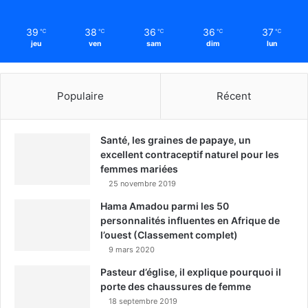
39
38
36
36
37
℃
℃
℃
℃
℃
jeu
ven
sam
dim
lun
Populaire
Récent
Santé, les graines de papaye, un
excellent contraceptif naturel pour les
femmes mariées
25 novembre 2019
Hama Amadou parmi les 50
personnalités influentes en Afrique de
l’ouest (Classement complet)
9 mars 2020
Pasteur d’église, il explique pourquoi il
porte des chaussures de femme
18 septembre 2019