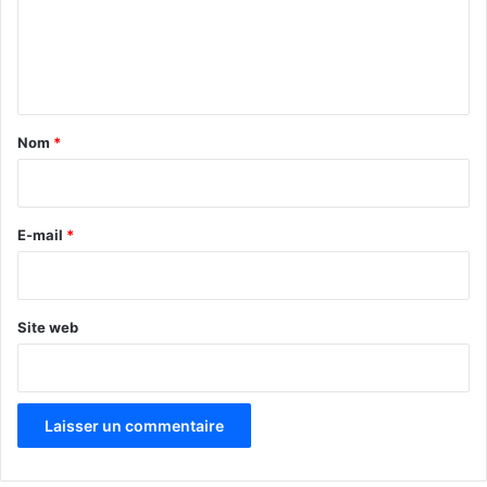
m
e
n
t
a
Nom
*
i
r
e
E-mail
*
*
Site web