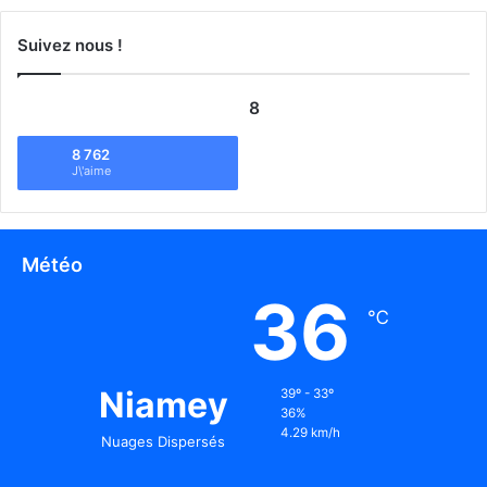
Suivez nous !
8
8 762
J\'aime
Météo
36
℃
Niamey
39º - 33º
36%
4.29 km/h
Nuages Dispersés