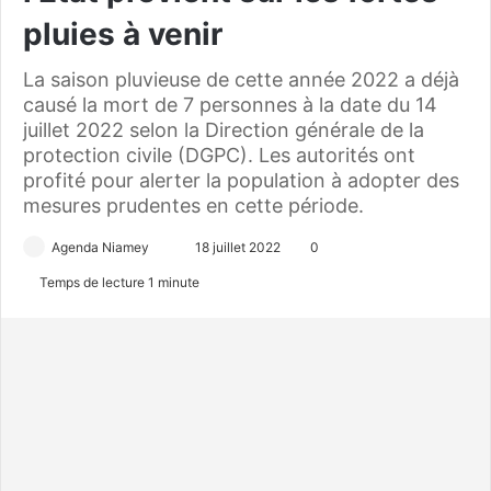
pluies à venir
La saison pluvieuse de cette année 2022 a déjà
causé la mort de 7 personnes à la date du 14
juillet 2022 selon la Direction générale de la
protection civile (DGPC). Les autorités ont
profité pour alerter la population à adopter des
mesures prudentes en cette période.
Agenda Niamey
E
18 juillet 2022
0
n
Temps de lecture 1 minute
v
o
y
e
r
u
n
c