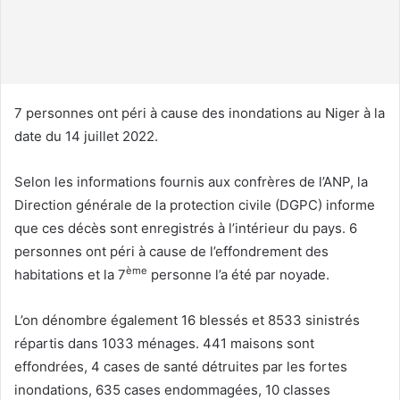
o
u
r
r
i
7 personnes ont péri à cause des inondations au Niger à la
e
date du 14 juillet 2022.
l
Selon les informations fournis aux confrères de l’ANP, la
Direction générale de la protection civile (DGPC) informe
que ces décès sont enregistrés à l’intérieur du pays. 6
personnes ont péri à cause de l’effondrement des
ème
habitations et la 7
personne l’a été par noyade.
L’on dénombre également 16 blessés et 8533 sinistrés
répartis dans 1033 ménages. 441 maisons sont
effondrées, 4 cases de santé détruites par les fortes
inondations, 635 cases endommagées, 10 classes