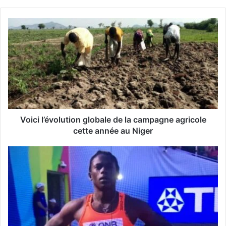
z
v
o
t
r
e
a
d
r
e
s
s
Voici l’évolution globale de la campagne agricole
e
cette année au Niger
E
m
a
i
l