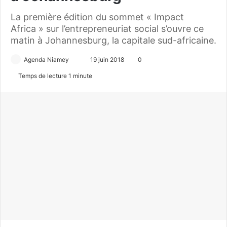
La première édition du sommet « Impact
Africa » sur l’entrepreneuriat social s’ouvre ce
matin à Johannesburg, la capitale sud-africaine.
Agenda Niamey
E
19 juin 2018
0
n
Temps de lecture 1 minute
v
o
y
e
r
u
n
c
o
u
r
r