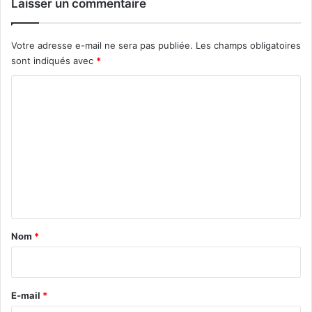
Laisser un commentaire
Votre adresse e-mail ne sera pas publiée.
Les champs obligatoires
sont indiqués avec
*
C
o
m
m
e
n
t
a
Nom
*
i
r
e
E-mail
*