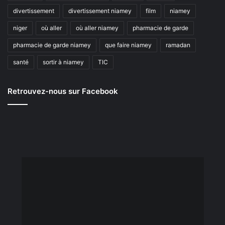
divertissement
divertissement niamey
film
niamey
niger
où aller
où aller niamey
pharmacie de garde
pharmacie de garde niamey
que faire niamey
ramadan
santé
sortir à niamey
TIC
Retrouvez-nous sur Facebook