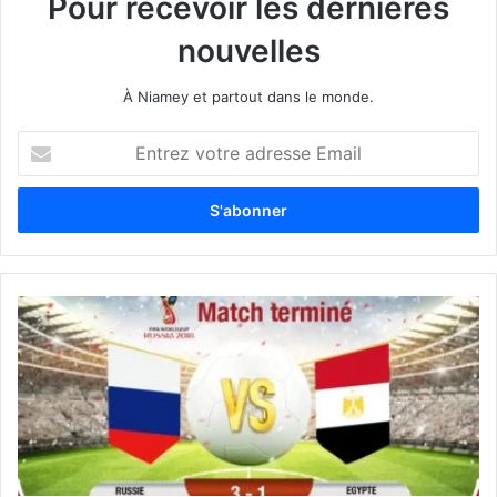
Pour recevoir les dernières
nouvelles
À Niamey et partout dans le monde.
E
n
t
r
e
z
v
o
t
r
e
a
d
r
e
s