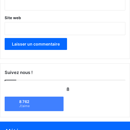
*
Site web
Suivez nous !
8
8 762
J\'aime