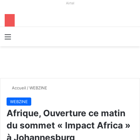
Airtel
Menu
R
Accueil
/
WEBZINE
WEBZINE
Afrique, Ouverture ce matin
du sommet « Impact Africa »
à Johannesburg