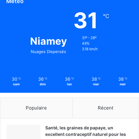
Météo
31
℃
Niamey
31º - 28º
49%
3.18 km/h
Nuages Dispersés
30
36
36
38
38
℃
℃
℃
℃
℃
sam
dim
lun
mar
mer
Populaire
Récent
Santé, les graines de papaye, un
excellent contraceptif naturel pour les