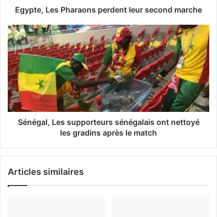
s
Egypte, Les Pharaons perdent leur second marche
e
E
m
a
i
l
Sénégal, Les supporteurs sénégalais ont nettoyé
les gradins après le match
Articles similaires