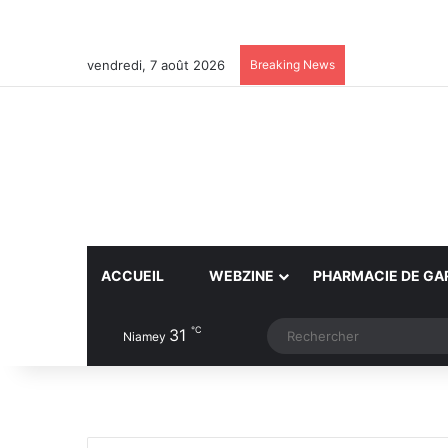
vendredi, 7 août 2026
Breaking News
ACCUEIL
WEBZINE
PHARMACIE DE GA
℃
31
Article Aléatoire
Switch skin
Niamey