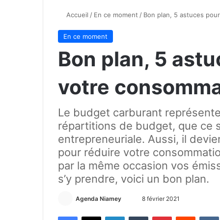
Accueil
/
En ce moment
/
Bon plan, 5 astuces pou
En ce moment
Bon plan, 5 astu
votre consomma
Le budget carburant représente
répartitions de budget, que ce so
entrepreneuriale. Aussi, il dev
pour réduire votre consommatio
par la même occasion vos émiss
s’y prendre, voici un bon plan.
Agenda Niamey
E
8 février 2021
n
Facebook
X
Linkedin
Tumblr
Pinterest
Reddit
VK