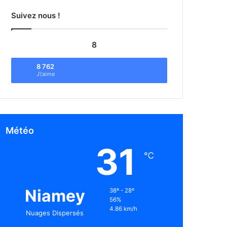
Suivez nous !
8
8 762
J\'aime
Météo
31
℃
Niamey
38º - 28º
56%
4.86 km/h
Nuages Dispersés