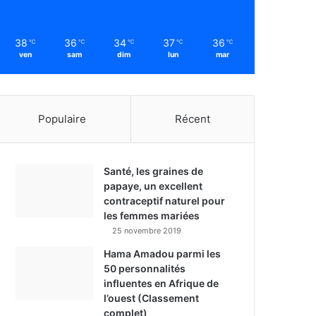
38
36
34
37
36
℃
℃
℃
℃
℃
ven
sam
dim
lun
mar
Populaire
Récent
Santé, les graines de
papaye, un excellent
contraceptif naturel pour
les femmes mariées
25 novembre 2019
Hama Amadou parmi les
50 personnalités
influentes en Afrique de
l’ouest (Classement
complet)