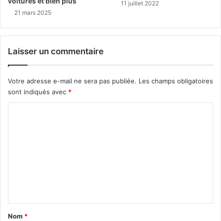
voitures et bien plus
11 juillet 2022
21 mars 2025
Laisser un commentaire
Votre adresse e-mail ne sera pas publiée.
Les champs obligatoires
sont indiqués avec
*
C
o
m
m
e
n
t
a
Nom
*