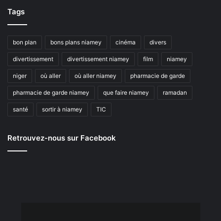
Tags
bon plan
bons plans niamey
cinéma
divers
divertissement
divertissement niamey
film
niamey
niger
où aller
où aller niamey
pharmacie de garde
pharmacie de garde niamey
que faire niamey
ramadan
santé
sortir à niamey
TIC
Retrouvez-nous sur Facebook