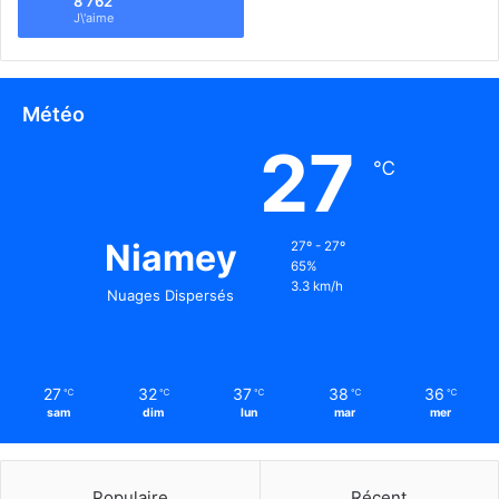
8 762
J\'aime
Météo
27
℃
Niamey
27º - 27º
65%
3.3 km/h
Nuages Dispersés
27
32
37
38
36
℃
℃
℃
℃
℃
sam
dim
lun
mar
mer
Populaire
Récent