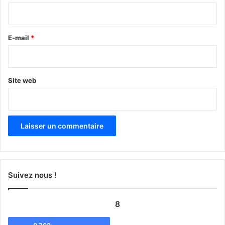
i
r
e
E-mail
*
*
Site web
Suivez nous !
8