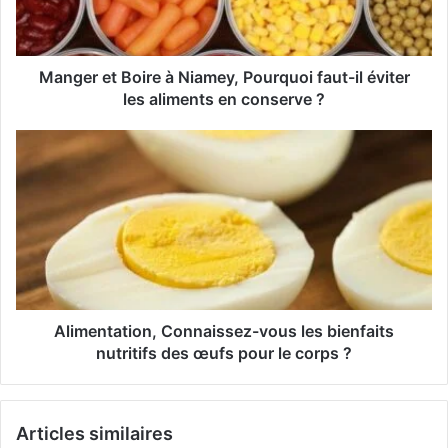
r
e
s
s
Manger et Boire à Niamey, Pourquoi faut-il éviter
e
les aliments en conserve ?
E
m
a
i
l
Alimentation, Connaissez-vous les bienfaits
nutritifs des œufs pour le corps ?
Articles similaires