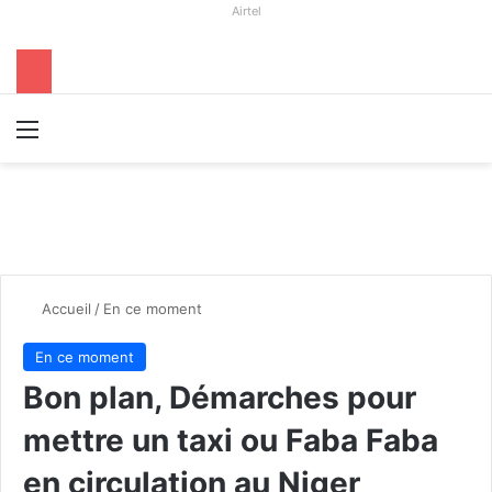
Airtel
Menu
R
Accueil
/
En ce moment
En ce moment
Bon plan, Démarches pour
mettre un taxi ou Faba Faba
en circulation au Niger