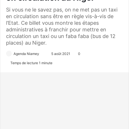
Si vous ne le savez pas, on ne met pas un taxi
en circulation sans être en règle vis-à-vis de
l’Etat. Ce billet vous montre les étapes
administratives à franchir pour mettre en
circulation un taxi ou un faba faba (bus de 12
places) au Niger.
Agenda Niamey
E
5 août 2021
0
n
Temps de lecture 1 minute
v
o
y
e
r
u
n
c
o