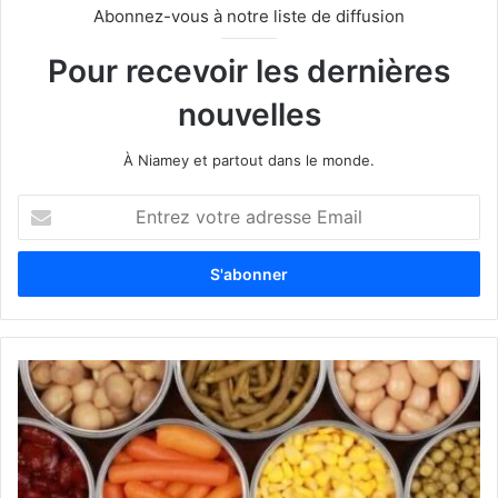
Abonnez-vous à notre liste de diffusion
Pour recevoir les dernières
nouvelles
À Niamey et partout dans le monde.
E
n
t
r
e
z
v
o
t
r
e
a
d