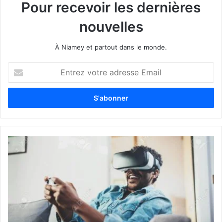
Pour recevoir les dernières
nouvelles
À Niamey et partout dans le monde.
E
n
t
r
e
z
v
o
t
r
e
a
d
r
e