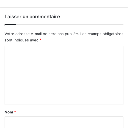
Laisser un commentaire
Votre adresse e-mail ne sera pas publiée.
Les champs obligatoires
sont indiqués avec
*
C
o
m
m
e
n
t
a
Nom
*
i
r