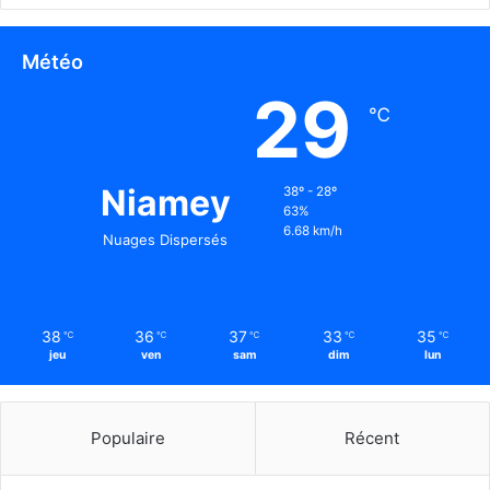
Météo
29
℃
Niamey
38º - 28º
63%
6.68 km/h
Nuages Dispersés
38
36
37
33
35
℃
℃
℃
℃
℃
jeu
ven
sam
dim
lun
Populaire
Récent