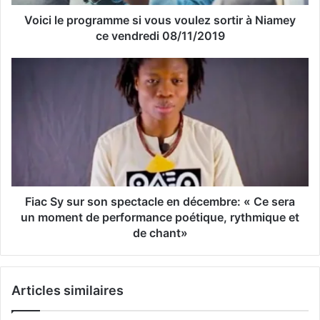
s
s
Voici le programme si vous voulez sortir à Niamey
e
ce vendredi 08/11/2019
E
m
a
i
l
Fiac Sy sur son spectacle en décembre: « Ce sera
un moment de performance poétique, rythmique et
de chant»
Articles similaires