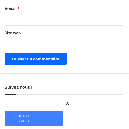
e
E-mail
*
*
Site web
Suivez nous !
8
8 762
J\'aime