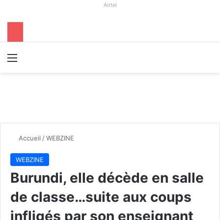
Airtel
Menu
R
Accueil
/
WEBZINE
WEBZINE
Burundi, elle décède en salle
de classe…suite aux coups
infligés par son enseignant