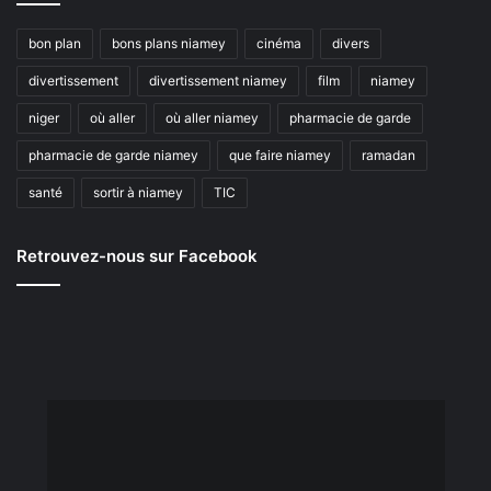
bon plan
bons plans niamey
cinéma
divers
divertissement
divertissement niamey
film
niamey
niger
où aller
où aller niamey
pharmacie de garde
pharmacie de garde niamey
que faire niamey
ramadan
santé
sortir à niamey
TIC
Retrouvez-nous sur Facebook