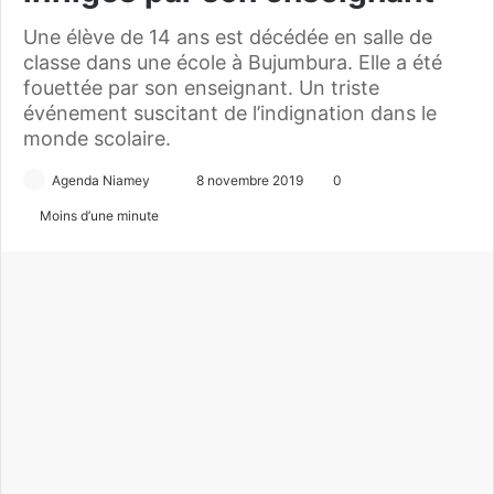
Une élève de 14 ans est décédée en salle de
classe dans une école à Bujumbura. Elle a été
fouettée par son enseignant. Un triste
événement suscitant de l’indignation dans le
monde scolaire.
Agenda Niamey
E
8 novembre 2019
0
n
Moins d’une minute
v
o
y
e
r
u
n
c
o
u