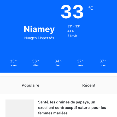
33
℃
Niamey
33º - 33º
44%
3 km/h
Nuages Dispersés
33
36
34
37
37
℃
℃
℃
℃
℃
sam
dim
lun
mar
mer
Populaire
Récent
Santé, les graines de papaye, un
excellent contraceptif naturel pour les
femmes mariées