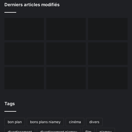
Derniers articles modifiés
Tags
bon plan
bons plans niamey
cinéma
divers
divertissement
divertissement niamey
film
niamey