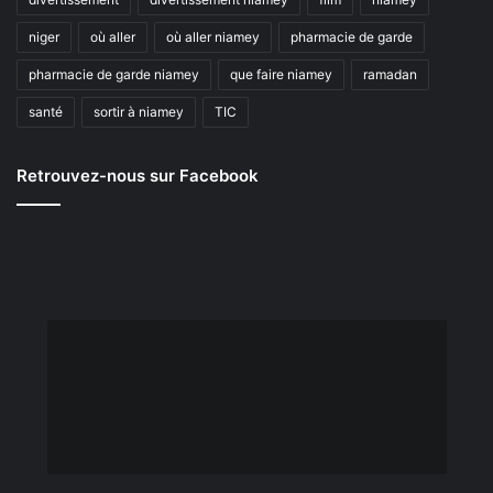
niger
où aller
où aller niamey
pharmacie de garde
pharmacie de garde niamey
que faire niamey
ramadan
santé
sortir à niamey
TIC
Retrouvez-nous sur Facebook