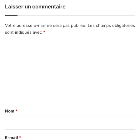
Laisser un commentaire
Votre adresse e-mail ne sera pas publiée.
Les champs obligatoires
sont indiqués avec
*
C
o
m
m
e
n
t
a
Nom
*
i
r
e
E-mail
*