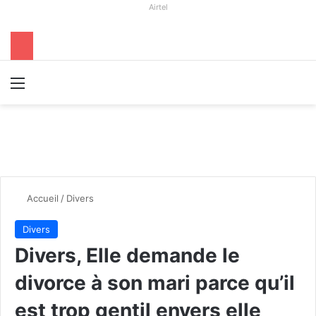
Airtel
Menu
R
Accueil
/
Divers
Divers
Divers, Elle demande le
divorce à son mari parce qu’il
est trop gentil envers elle