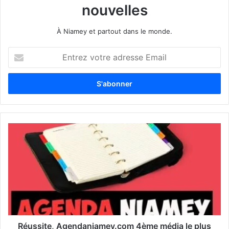
nouvelles
À Niamey et partout dans le monde.
E
n
t
r
e
z
v
o
t
r
e
a
d
r
e
s
s
Réussite, Agendaniamey.com 4ème média le plus