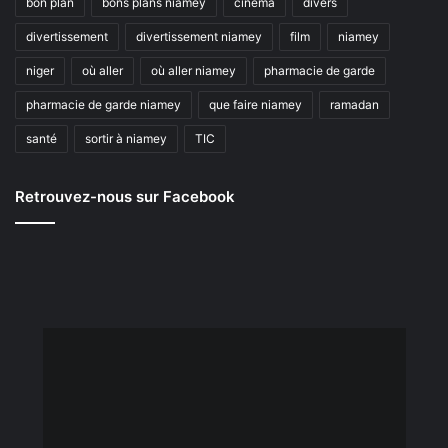
bon plan
bons plans niamey
cinéma
divers
divertissement
divertissement niamey
film
niamey
niger
où aller
où aller niamey
pharmacie de garde
pharmacie de garde niamey
que faire niamey
ramadan
santé
sortir à niamey
TIC
Retrouvez-nous sur Facebook