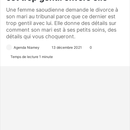
Une femme saoudienne demande le divorce à
son mari au tribunal parce que ce dernier est
trop gentil avec lui. Elle donne des détails sur
comment son mari est à ses petits soins, des
détails qui vous choqueront.
Agenda Niamey
E
13 décembre 2021
0
n
Temps de lecture 1 minute
v
o
y
e
r
u
n
c
o
u