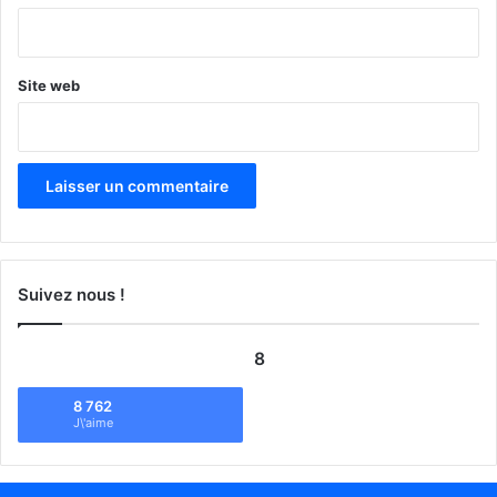
*
Site web
Suivez nous !
8
8 762
J\'aime