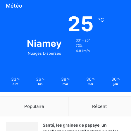
Météo
25
℃
Niamey
33º - 25º
73%
4.8 km/h
Nuages Dispersés
33
36
38
36
30
℃
℃
℃
℃
℃
dim
lun
mar
mer
jeu
Populaire
Récent
Santé, les graines de papaye, un