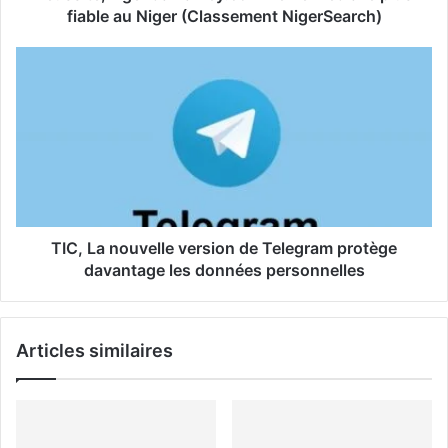
e
fiable au Niger (Classement NigerSearch)
E
m
a
i
l
TIC, La nouvelle version de Telegram protège
davantage les données personnelles
Articles similaires