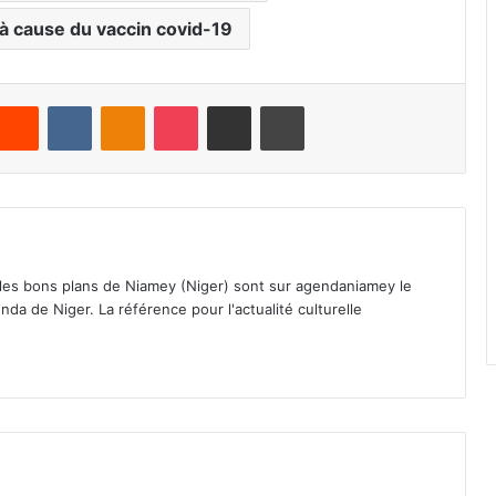
 à cause du vaccin covid-19
Reddit
VKontakte
Odnoklassniki
Pocket
Partager par email
Imprimer
 les bons plans de Niamey (Niger) sont sur agendaniamey le
nda de Niger. La référence pour l'actualité culturelle