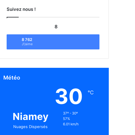
Suivez nous !
8
8 762
J\'aime
Météo
30
℃
Niamey
37º - 30º
57%
6.01 km/h
Nuages Dispersés