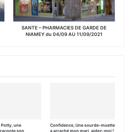
SANTE – PHARMACIES DE GARDE DE
NIAMEY du 04/09 AU 11/09/2021
 Potty, une
Confidence, Une sourde-muette
raconte son
a arraché mon mari, aidez-moi !