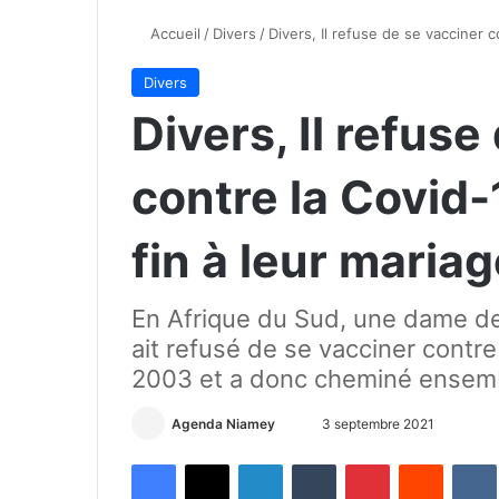
Accueil
/
Divers
/
Divers, Il refuse de se vacciner 
Divers
Divers, Il refuse
contre la Covid
fin à leur maria
En Afrique du Sud, une dame d
ait refusé de se vacciner contre
2003 et a donc cheminé ensemb
Agenda Niamey
E
3 septembre 2021
n
Facebook
X
Linkedin
Tumblr
Pinterest
Reddit
VK
v