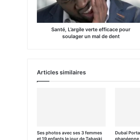
e
s
s
e
Santé, L’argile verte efficace pour
E
soulager un mal de dent
m
a
i
l
Articles similaires
Ses photos avec ses 3 femmes
Dubaï Porta
et 19 enfants le jour de Tabaski
ghanéenne 