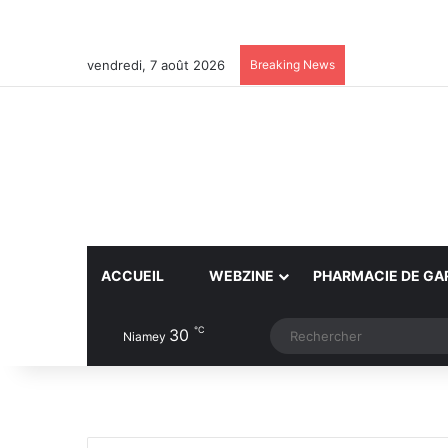
vendredi, 7 août 2026
Breaking News
ACCUEIL
WEBZINE
PHARMACIE DE GA
℃
30
Article Aléatoire
Switch skin
Niamey