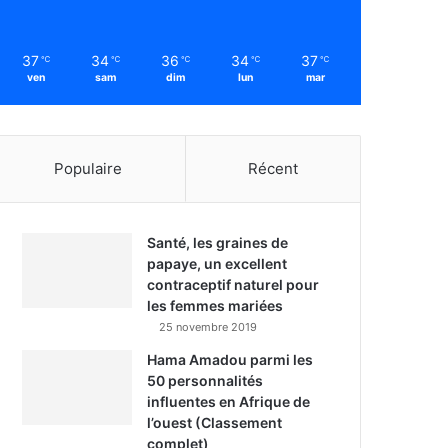
37
34
36
34
37
℃
℃
℃
℃
℃
ven
sam
dim
lun
mar
Populaire
Récent
Santé, les graines de
papaye, un excellent
contraceptif naturel pour
les femmes mariées
25 novembre 2019
Hama Amadou parmi les
50 personnalités
influentes en Afrique de
l’ouest (Classement
complet)