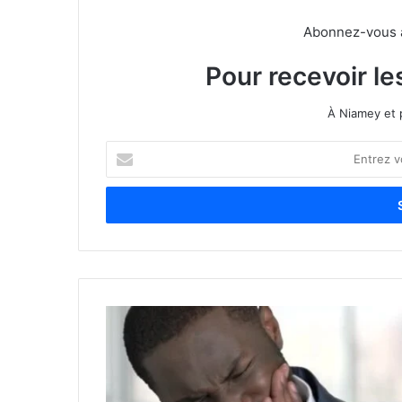
Abonnez-vous à 
Pour recevoir le
À Niamey et 
E
n
t
r
e
z
v
o
t
r
e
a
d
r