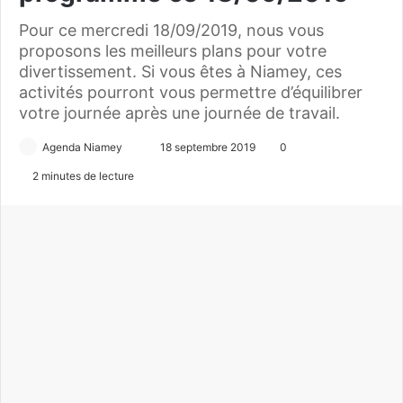
Pour ce mercredi 18/09/2019, nous vous
proposons les meilleurs plans pour votre
divertissement. Si vous êtes à Niamey, ces
activités pourront vous permettre d’équilibrer
votre journée après une journée de travail.
Agenda Niamey
E
18 septembre 2019
0
n
2 minutes de lecture
v
o
y
e
r
u
n
c
o
u