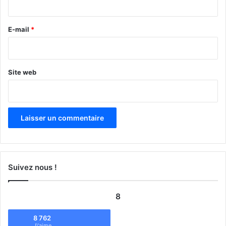
r
e
E-mail
*
*
Site web
Suivez nous !
8
8 762
J\'aime