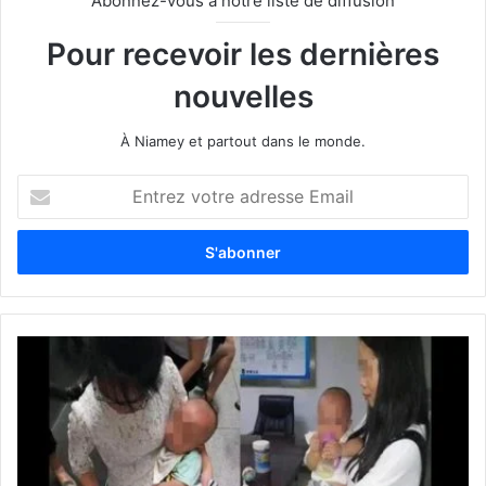
Abonnez-vous à notre liste de diffusion
Pour recevoir les dernières
nouvelles
À Niamey et partout dans le monde.
E
n
t
r
e
z
v
o
t
r
e
a
d
r