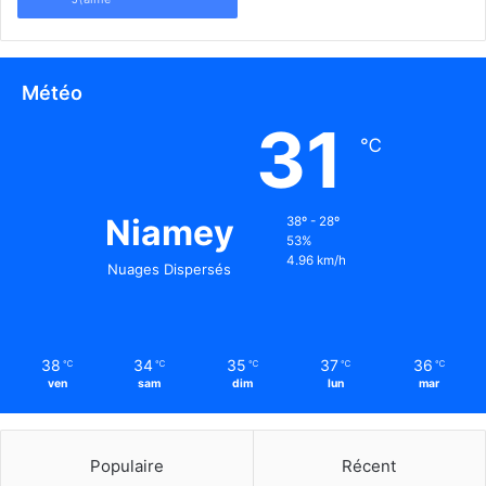
Météo
31
℃
Niamey
38º - 28º
53%
4.96 km/h
Nuages Dispersés
38
34
35
37
36
℃
℃
℃
℃
℃
ven
sam
dim
lun
mar
Populaire
Récent