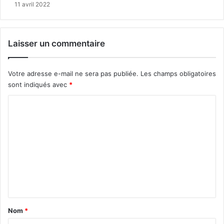
11 avril 2022
Laisser un commentaire
Votre adresse e-mail ne sera pas publiée.
Les champs obligatoires
sont indiqués avec
*
C
o
m
m
e
n
t
a
Nom
*
i