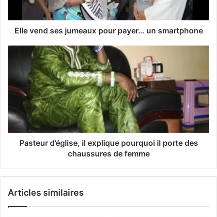
e
s
s
Elle vend ses jumeaux pour payer… un smartphone
e
E
m
a
i
l
Pasteur d’église, il explique pourquoi il porte des
chaussures de femme
Articles similaires