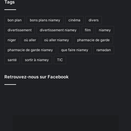
Tags
bon plan
bons plans niamey
cinéma
divers
divertissement
divertissement niamey
film
niamey
niger
où aller
où aller niamey
pharmacie de garde
pharmacie de garde niamey
que faire niamey
ramadan
santé
sortir à niamey
TIC
Retrouvez-nous sur Facebook