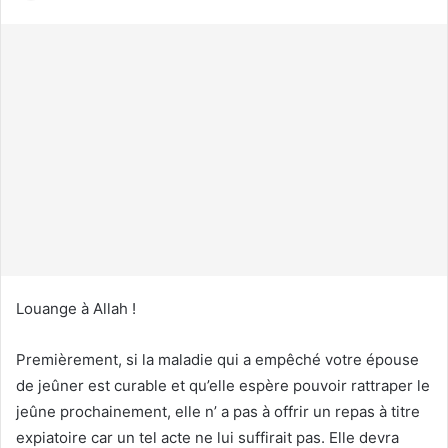
n
v
o
y
e
r
u
n
c
o
u
r
r
Louange à Allah !
i
e
Premièrement, si la maladie qui a empêché votre épouse
l
de jeûner est curable et qu’elle espère pouvoir rattraper le
jeûne prochainement, elle n’ a pas à offrir un repas à titre
expiatoire car un tel acte ne lui suffirait pas. Elle devra