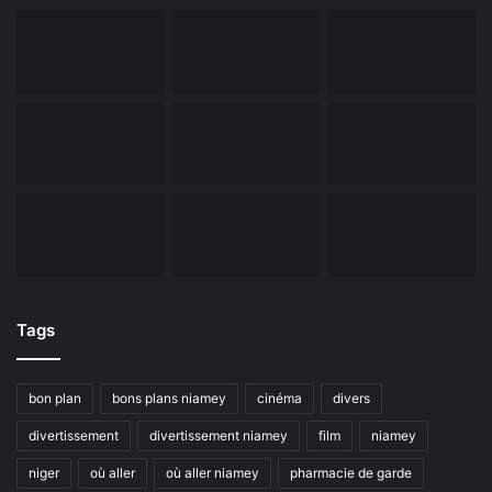
Tags
bon plan
bons plans niamey
cinéma
divers
divertissement
divertissement niamey
film
niamey
niger
où aller
où aller niamey
pharmacie de garde