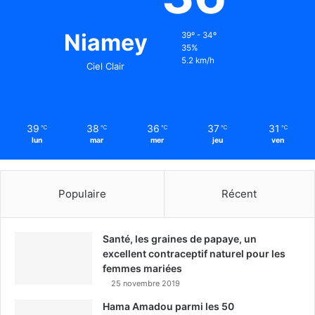
Niamey
39º - 34º
35%
5.2 km/h
Ciel Clair
39
38
36
37
31
℃
℃
℃
℃
℃
lun
mar
mer
jeu
ven
Populaire
Récent
Santé, les graines de papaye, un
excellent contraceptif naturel pour les
femmes mariées
25 novembre 2019
Hama Amadou parmi les 50