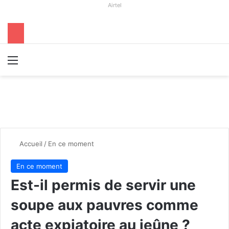
Airtel
Menu
R
Accueil
/
En ce moment
En ce moment
Est-il permis de servir une
soupe aux pauvres comme
acte expiatoire au jeûne ?