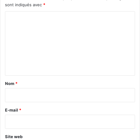
sont indiqués avec
*
C
o
m
m
e
n
t
a
Nom
*
i
r
e
E-mail
*
*
Site web