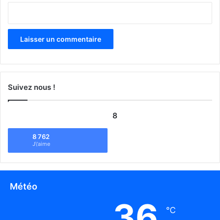
Suivez nous !
8
8 762
J\'aime
Météo
36
℃