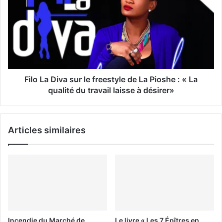
a
i
l
Filo La Diva sur le freestyle de La Pioshe : « La
qualité du travail laisse à désirer»
Articles similaires
Incendie du Marché de
Le livre « Les 7 Épîtres en