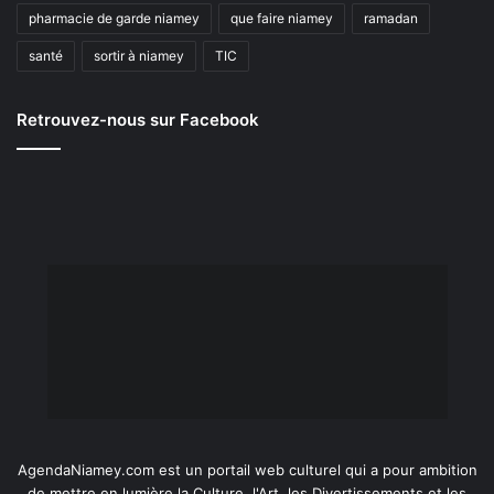
pharmacie de garde niamey
que faire niamey
ramadan
santé
sortir à niamey
TIC
Retrouvez-nous sur Facebook
AgendaNiamey.com est un portail web culturel qui a pour ambition
de mettre en lumière la Culture, l'Art, les Divertissements et les