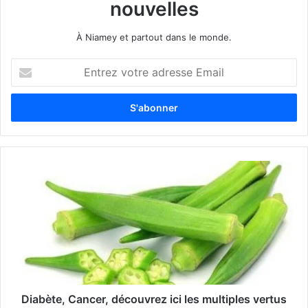
nouvelles
À Niamey et partout dans le monde.
E
n
t
r
e
z
v
o
t
r
e
a
d
r
e
s
s
Diabète, Cancer, découvrez ici les multiples vertus