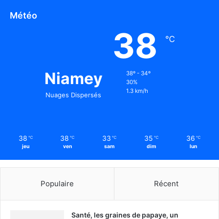
Météo
38
℃
Niamey
38º - 34º
30%
1.3 km/h
Nuages Dispersés
38
38
33
35
36
℃
℃
℃
℃
℃
jeu
ven
sam
dim
lun
Populaire
Récent
Santé, les graines de papaye, un