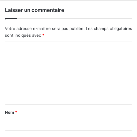
Laisser un commentaire
Votre adresse e-mail ne sera pas publiée.
Les champs obligatoires
sont indiqués avec
*
C
o
m
m
e
n
t
a
Nom
*
i
r