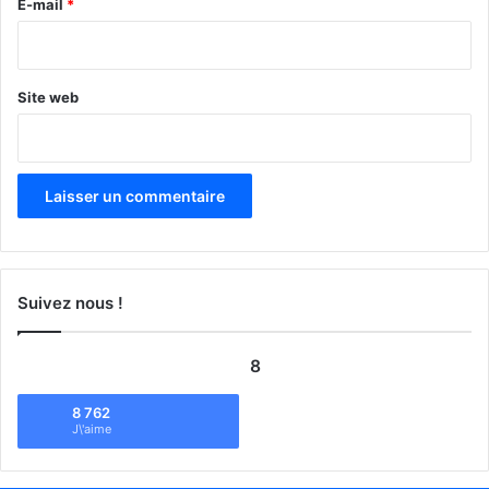
e
E-mail
*
*
Site web
Suivez nous !
8
8 762
J\'aime