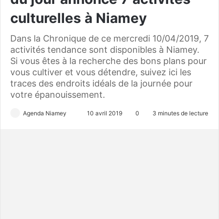
culturelles à Niamey
Dans la Chronique de ce mercredi 10/04/2019, 7
activités tendance sont disponibles à Niamey.
Si vous êtes à la recherche des bons plans pour
vous cultiver et vous détendre, suivez ici les
traces des endroits idéals de la journée pour
votre épanouissement.
Agenda Niamey
E
10 avril 2019
0
3 minutes de lecture
n
v
o
y
e
r
u
n
c