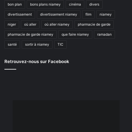
bon plan
bons plans niamey
cinéma
divers
divertissement
divertissement niamey
film
niamey
niger
où aller
où aller niamey
pharmacie de garde
pharmacie de garde niamey
que faire niamey
ramadan
santé
sortir à niamey
TIC
Retrouvez-nous sur Facebook