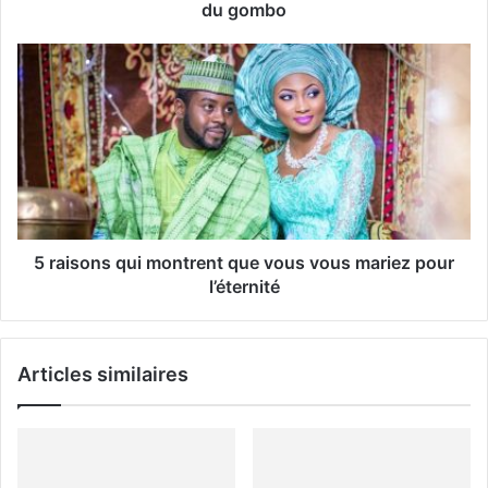
e
du gombo
E
m
a
i
l
5 raisons qui montrent que vous vous mariez pour
l’éternité
Articles similaires