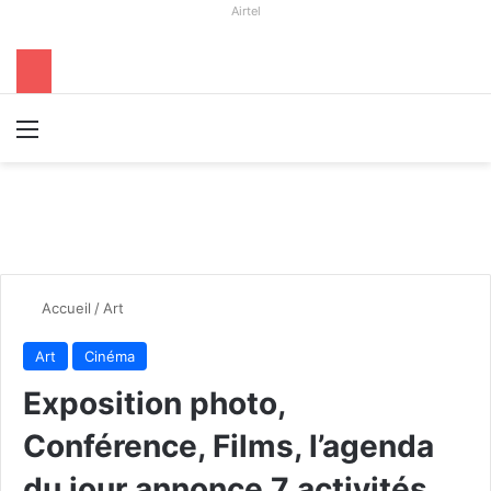
Airtel
Menu
R
Accueil
/
Art
Art
Cinéma
Exposition photo,
Conférence, Films, l’agenda
du jour annonce 7 activités