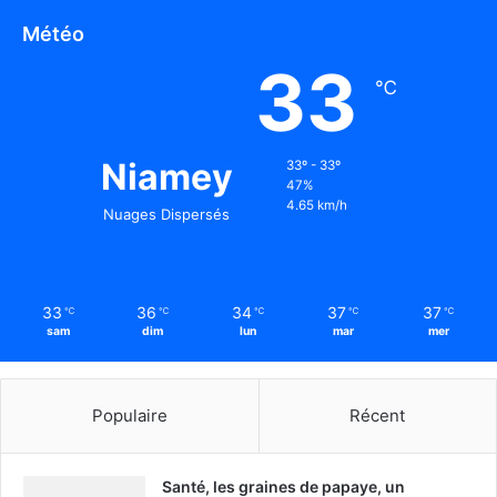
Météo
33
℃
Niamey
33º - 33º
47%
4.65 km/h
Nuages Dispersés
33
36
34
37
37
℃
℃
℃
℃
℃
sam
dim
lun
mar
mer
Populaire
Récent
Santé, les graines de papaye, un