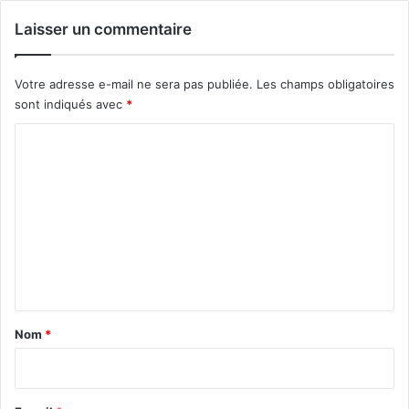
Laisser un commentaire
Votre adresse e-mail ne sera pas publiée.
Les champs obligatoires
sont indiqués avec
*
C
o
m
m
e
n
t
a
Nom
*
i
r