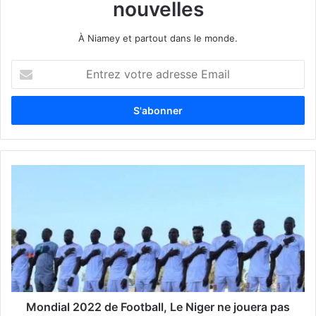
nouvelles
À Niamey et partout dans le monde.
E
n
t
r
e
z
v
o
t
r
e
a
d
r
e
s
s
Mondial 2022 de Football, Le Niger ne jouera pas