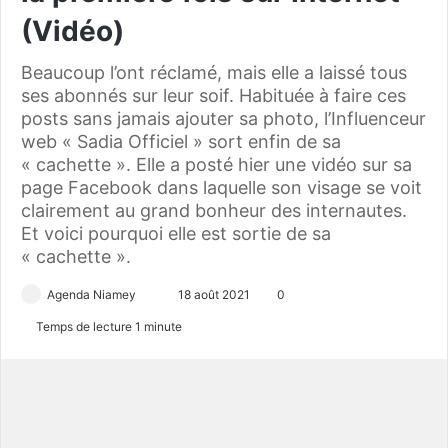
(Vidéo)
Beaucoup l’ont réclamé, mais elle a laissé tous
ses abonnés sur leur soif. Habituée à faire ces
posts sans jamais ajouter sa photo, l’Influenceur
web « Sadia Officiel » sort enfin de sa
« cachette ». Elle a posté hier une vidéo sur sa
page Facebook dans laquelle son visage se voit
clairement au grand bonheur des internautes.
Et voici pourquoi elle est sortie de sa
« cachette ».
Agenda Niamey
E
18 août 2021
0
n
Temps de lecture 1 minute
v
o
y
e
r