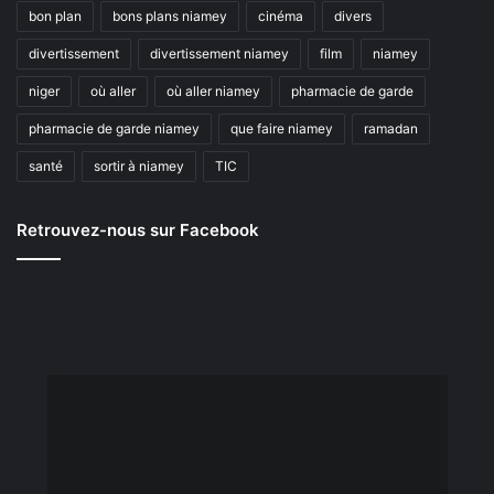
bon plan
bons plans niamey
cinéma
divers
divertissement
divertissement niamey
film
niamey
niger
où aller
où aller niamey
pharmacie de garde
pharmacie de garde niamey
que faire niamey
ramadan
santé
sortir à niamey
TIC
Retrouvez-nous sur Facebook