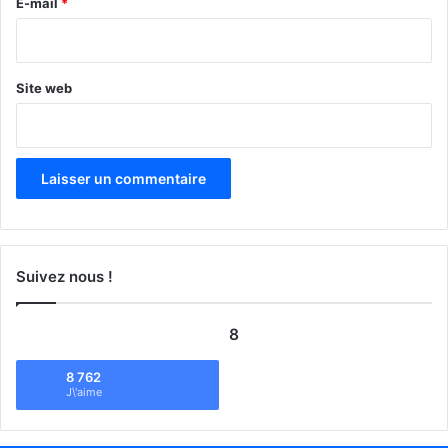
e
E-mail
*
*
Site web
Suivez nous !
8
8 762
J\'aime