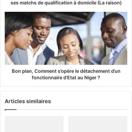
e
ses matchs de qualification à domicile (La raison)
E
m
a
i
l
Bon plan, Comment s’opère le détachement d’un
fonctionnaire d’Etat au Niger ?
Articles similaires