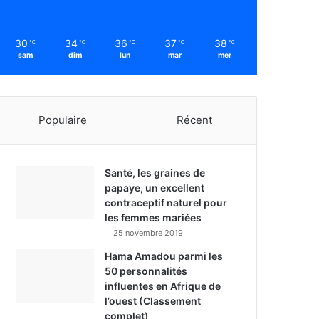
30
34
36
37
38
℃
℃
℃
℃
℃
sam
dim
lun
mar
mer
Populaire
Récent
Santé, les graines de
papaye, un excellent
contraceptif naturel pour
les femmes mariées
25 novembre 2019
Hama Amadou parmi les
50 personnalités
influentes en Afrique de
l’ouest (Classement
complet)