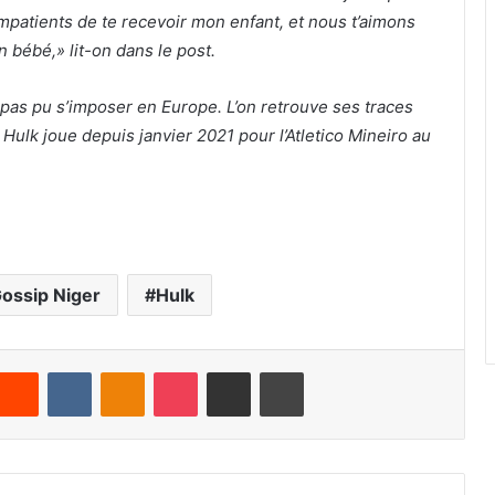
patients de te recevoir mon enfant, et nous t’aimons
n bébé,»
lit-on dans le post.
 pas pu s’imposer en Europe. L’on retrouve ses traces
Hulk joue depuis janvier 2021 pour l’Atletico Mineiro au
ossip Niger
Hulk
Reddit
VKontakte
Odnoklassniki
Pocket
Partager par email
Imprimer