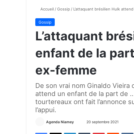
Accueil
/
Gossip
/
L’attaquant brésilien Hulk atten
Gossip
L’attaquant brés
enfant de la par
ex-femme
De son vrai nom Ginaldo Vieira d
attend un enfant de la part de
tourtereaux ont fait l’annonce s
l’appui.
Agenda Niamey
E
20 septembre 2021
n
Facebook
X
Linkedin
Tumblr
Pinterest
Reddit
VK