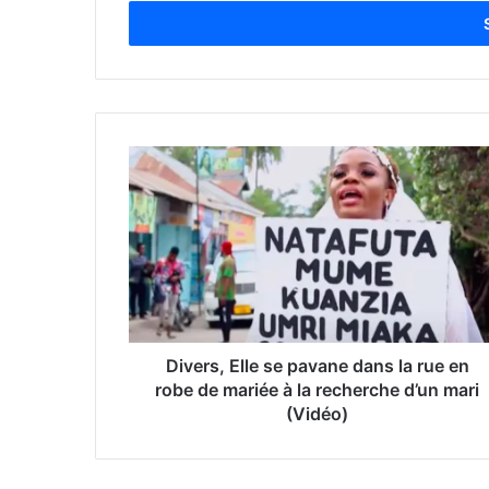
t
r
e
z
v
o
t
r
e
a
d
r
e
s
s
e
Divers, Elle se pavane dans la rue en
E
robe de mariée à la recherche d’un mari
m
(Vidéo)
a
i
l