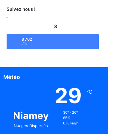
Suivez nous !
8
8 762
J\'aime
Météo
29
℃
Niamey
30º - 26º
65%
6.18 km/h
Nuages Dispersés