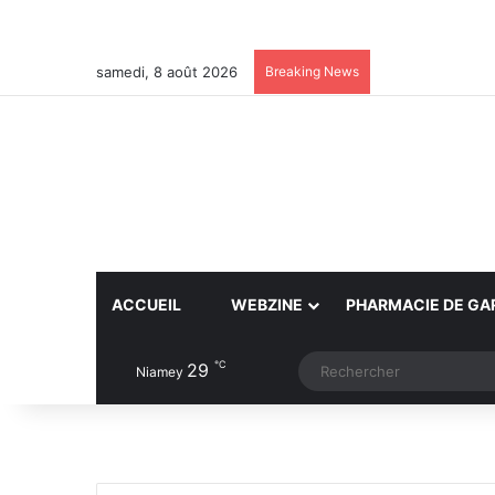
samedi, 8 août 2026
Breaking News
ACCUEIL
WEBZINE
PHARMACIE DE GA
℃
29
Article Aléatoire
Switch skin
Niamey