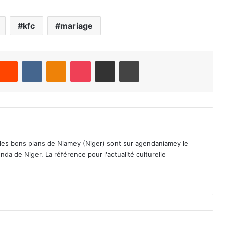
kfc
mariage
Reddit
VKontakte
Odnoklassniki
Pocket
Partager par email
Imprimer
 les bons plans de Niamey (Niger) sont sur agendaniamey le
nda de Niger. La référence pour l'actualité culturelle