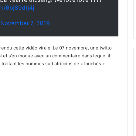
om/6bj89dtj4j
)
November 7, 2019
a rendu cette vidéo virale. Le 07 novembre, une twitto
ial et s’en moque avec un commentaire dans lequel il
traitant les hommes sud africains de « fauchés »