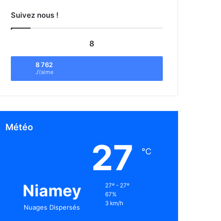
Suivez nous !
8
8 762
J\'aime
Météo
27
℃
Niamey
27º - 27º
67%
3 km/h
Nuages Dispersés