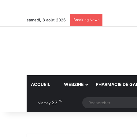
samedi, 8 août 2026
Breaking News
ACCUEIL
WEBZINE
PHARMACIE DE GA
℃
27
Article Aléatoire
Switch skin
Niamey