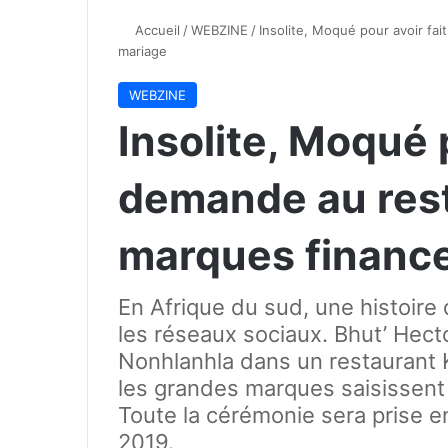
Accueil
/
WEBZINE
/
Insolite, Moqué pour avoir fa
mariage
WEBZINE
Insolite, Moqué p
demande au rest
marques finance
En Afrique du sud, une histoire
les réseaux sociaux. Bhut’ Hec
Nonhlanhla dans un restaurant K
les grandes marques saisissent 
Toute la cérémonie sera prise e
2019.