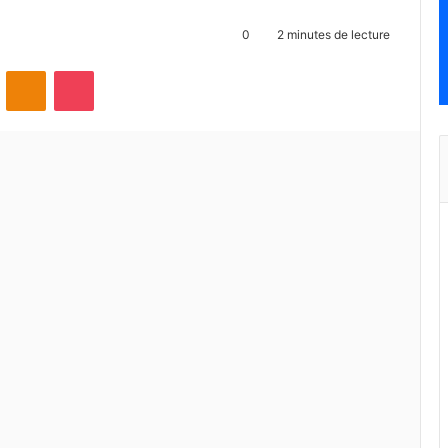
0
2 minutes de lecture
ontakte
Odnoklassniki
Pocket