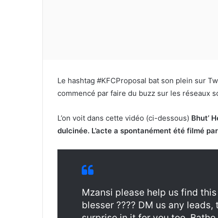
Le hashtag #KFCProposal bat son plein sur Twit
commencé par faire du buzz sur les réseaux s
L’on voit dans cette vidéo (ci-dessous)
Bhut’ H
dulcinée. L’acte a spontanément été filmé par
Mzansi please help us find this
blesser ???? DM us any leads, 
surprise in it for you too. Bath