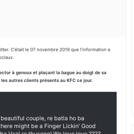
ter. C’était le 07 novembre 2019 que l’information a
ociaux.
ector à genoux et plaçant la bague au doigt de sa
 les autres clients présents au KFC ce jour.
 beautiful couple, re batla ho ba
there might be a Finger Lickin’ Good
o ba Vaal re thuseng! We love love ????