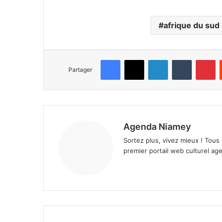
afrique du sud
Facebook
X
Linkedin
Tumblr
Pinterest
Partager
Agenda Niamey
Sortez plus, vivez mieux ! Tous
premier portail web culturel age