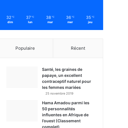
32
37
38
36
35
℃
℃
℃
℃
℃
dim
lun
mar
mer
jeu
Populaire
Récent
Santé, les graines de
papaye, un excellent
contraceptif naturel pour
les femmes mariées
25 novembre 2019
Hama Amadou parmi les
50 personnalités
influentes en Afrique de
l’ouest (Classement
complet)