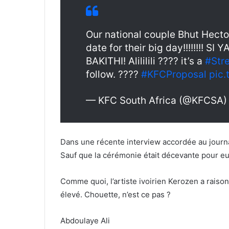
Our national couple Bhut Hecto
date for their big day!!!!!!!!
BAKITHI! Alililili ???? it’s a
#Str
follow. ????
#KFCProposal
pic
— KFC South Africa (@KFCSA
Dans une récente interview accordée au journa
Sauf que la cérémonie était décevante pour eu
Comme quoi, l’artiste ivoirien Kerozen a raison
élevé. Chouette, n’est ce pas ?
Abdoulaye Ali