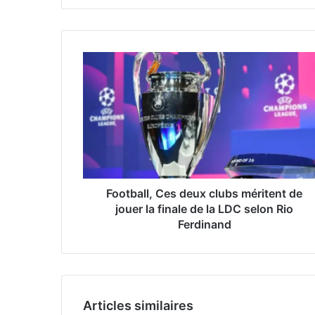
z
v
o
t
r
e
a
d
r
e
s
s
e
Football, Ces deux clubs méritent de
E
jouer la finale de la LDC selon Rio
m
Ferdinand
a
i
l
Articles similaires