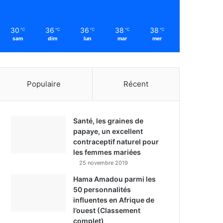
30
36
36
38
38
℃
℃
℃
℃
℃
sam
dim
lun
mar
mer
Populaire
Récent
Santé, les graines de
papaye, un excellent
contraceptif naturel pour
les femmes mariées
25 novembre 2019
Hama Amadou parmi les
50 personnalités
influentes en Afrique de
l’ouest (Classement
complet)