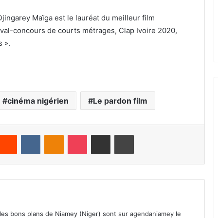
jingarey Maïga est le lauréat du meilleur film
ival-concours de courts métrages, Clap Ivoire 2020,
 ».
cinéma nigérien
Le pardon film
Reddit
VKontakte
Odnoklassniki
Pocket
Partager par email
Imprimer
 les bons plans de Niamey (Niger) sont sur agendaniamey le