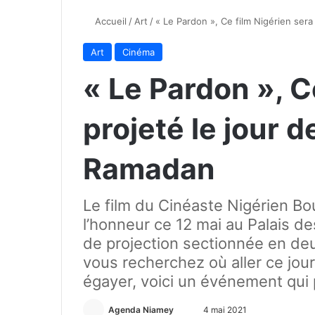
Accueil
/
Art
/
« Le Pardon », Ce film Nigérien sera
Art
Cinéma
« Le Pardon », C
projeté le jour d
Ramadan
Le film du Cinéaste Nigérien Bo
l’honneur ce 12 mai au Palais d
de projection sectionnée en de
vous recherchez où aller ce jo
égayer, voici un événement qui 
Agenda Niamey
E
4 mai 2021