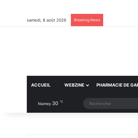
samedi, 8 août 2026
Breaking News
ACCUEIL
WEBZINE
PHARMACIE DE GA
℃
30
Article Aléatoire
Switch skin
Niamey