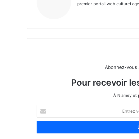
premier portail web culturel age
Abonnez-vous à 
Pour recevoir le
À Niamey et 
E
n
t
r
e