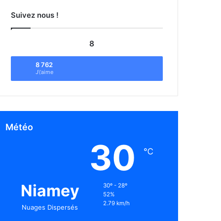
Suivez nous !
8
8 762
J\'aime
Météo
30
℃
Niamey
30º - 28º
52%
2.79 km/h
Nuages Dispersés