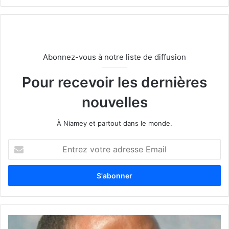
Abonnez-vous à notre liste de diffusion
Pour recevoir les dernières
nouvelles
À Niamey et partout dans le monde.
E
n
t
r
e
z
v
o