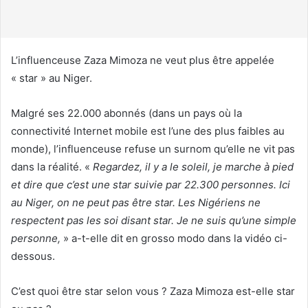
u
r
r
i
L’influenceuse Zaza Mimoza ne veut plus être appelée
e
« star » au Niger.
l
Malgré ses 22.000 abonnés (dans un pays où la
connectivité Internet mobile est l’une des plus faibles au
monde), l’influenceuse refuse un surnom qu’elle ne vit pas
dans la réalité. «
Regardez, il y a le soleil, je marche à pied
et dire que c’est une star suivie par 22.300 personnes. Ici
au Niger, on ne peut pas être star. Les Nigériens ne
respectent pas les soi disant star. Je ne suis qu’une simple
personne,
» a-t-elle dit en grosso modo dans la vidéo ci-
dessous.
C’est quoi être star selon vous ? Zaza Mimoza est-elle star