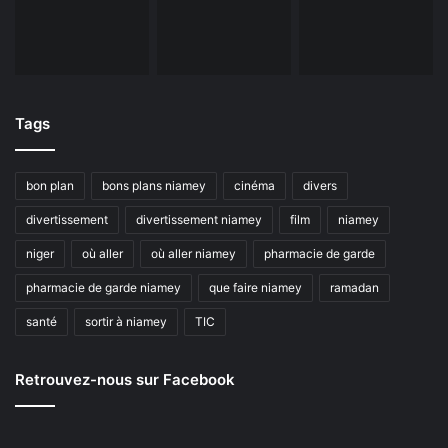
Tags
bon plan
bons plans niamey
cinéma
divers
divertissement
divertissement niamey
film
niamey
niger
où aller
où aller niamey
pharmacie de garde
pharmacie de garde niamey
que faire niamey
ramadan
santé
sortir à niamey
TIC
Retrouvez-nous sur Facebook