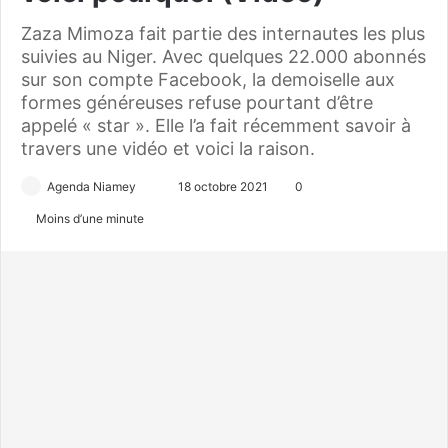
Zaza Mimoza fait partie des internautes les plus
suivies au Niger. Avec quelques 22.000 abonnés
sur son compte Facebook, la demoiselle aux
formes généreuses refuse pourtant d’être
appelé « star ». Elle l’a fait récemment savoir à
travers une vidéo et voici la raison.
Agenda Niamey
E
18 octobre 2021
0
n
Moins d’une minute
v
o
y
e
r
u
n
c
o