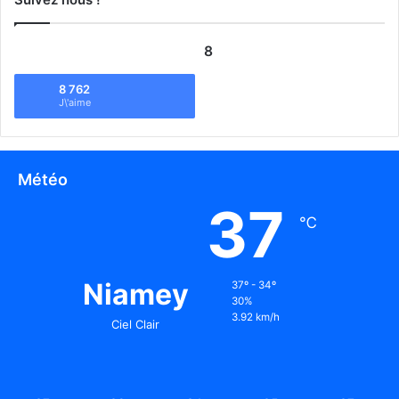
8
8 762
J\'aime
Météo
37
℃
Niamey
37º - 34º
30%
3.92 km/h
Ciel Clair