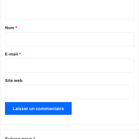
n
t
a
Nom
*
i
r
e
E-mail
*
*
Site web
Suivez nous !