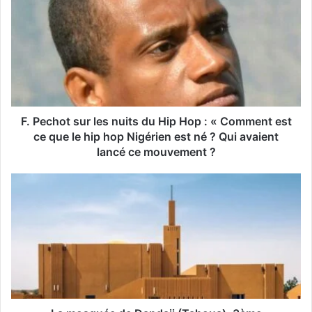
t
r
e
a
d
r
e
s
s
F. Pechot sur les nuits du Hip Hop : « Comment est
e
ce que le hip hop Nigérien est né ? Qui avaient
E
lancé ce mouvement ?
m
a
i
l