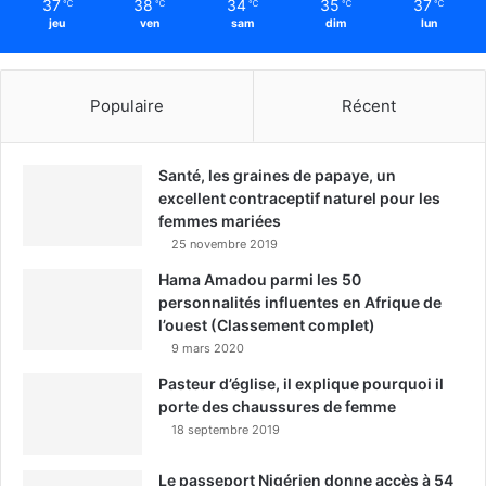
37
38
34
35
37
℃
℃
℃
℃
℃
jeu
ven
sam
dim
lun
Populaire
Récent
Santé, les graines de papaye, un
excellent contraceptif naturel pour les
femmes mariées
25 novembre 2019
Hama Amadou parmi les 50
personnalités influentes en Afrique de
l’ouest (Classement complet)
9 mars 2020
Pasteur d’église, il explique pourquoi il
porte des chaussures de femme
18 septembre 2019
Le passeport Nigérien donne accès à 54