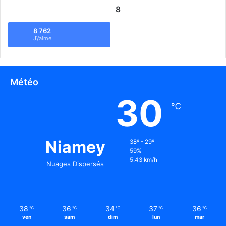
8
8 762
J\'aime
Météo
30
℃
Niamey
38º - 29º
59%
5.43 km/h
Nuages Dispersés
38
36
34
37
36
℃
℃
℃
℃
℃
ven
sam
dim
lun
mar