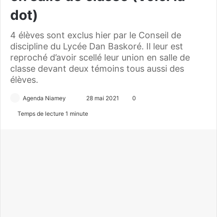
dot)
4 élèves sont exclus hier par le Conseil de
discipline du Lycée Dan Baskoré. Il leur est
reproché d’avoir scellé leur union en salle de
classe devant deux témoins tous aussi des
élèves.
Agenda Niamey
E
28 mai 2021
0
n
Temps de lecture 1 minute
v
o
y
e
r
u
n
c
o