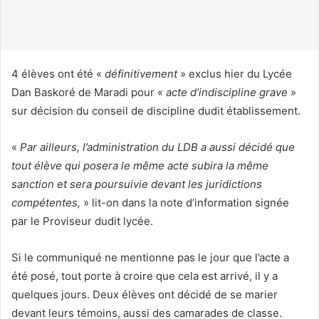
u
r
r
i
4 élèves ont été «
définitivement
» exclus hier du Lycée
e
Dan Baskoré de Maradi pour «
acte d’indiscipline grave
»
l
sur décision du conseil de discipline dudit établissement.
«
Par ailleurs, l’administration du LDB a aussi décidé que
tout élève qui posera le même acte subira la même
sanction et sera poursuivie devant les juridictions
compétentes,
» lit-on dans la note d’information signée
par le Proviseur dudit lycée.
Si le communiqué ne mentionne pas le jour que l’acte a
été posé, tout porte à croire que cela est arrivé, il y a
quelques jours. Deux élèves ont décidé de se marier
devant leurs témoins, aussi des camarades de classe.