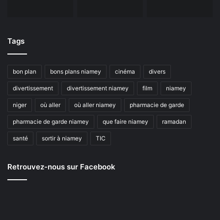
Tags
bon plan
bons plans niamey
cinéma
divers
divertissement
divertissement niamey
film
niamey
niger
où aller
où aller niamey
pharmacie de garde
pharmacie de garde niamey
que faire niamey
ramadan
santé
sortir à niamey
TIC
Retrouvez-nous sur Facebook