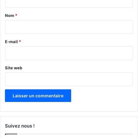
t
a
Nom
*
i
r
e
E-mail
*
*
Site web
Suivez nous !