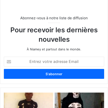
Abonnez-vous à notre liste de diffusion
Pour recevoir les dernières
nouvelles
À Niamey et partout dans le monde.
E
n
t
r
e
z
v
o
t
r