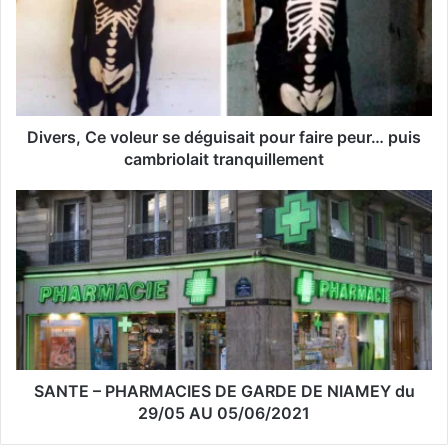
e
a
d
r
e
s
s
Divers, Ce voleur se déguisait pour faire peur… puis
e
cambriolait tranquillement
E
m
a
i
l
SANTE – PHARMACIES DE GARDE DE NIAMEY du
29/05 AU 05/06/2021