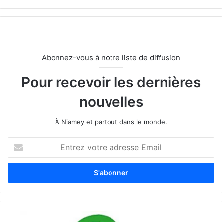
Abonnez-vous à notre liste de diffusion
Pour recevoir les dernières
nouvelles
À Niamey et partout dans le monde.
E
n
t
r
e
z
v
o