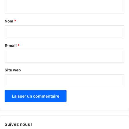
n
t
a
Nom
*
i
r
e
E-mail
*
*
Site web
Suivez nous !