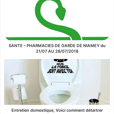
t
r
e
a
d
r
e
s
s
SANTE – PHARMACIES DE GARDE DE NIAMEY du
e
21/07 AU 28/07/2018
E
m
a
i
l
Entretien domestique, Voici comment détartrer