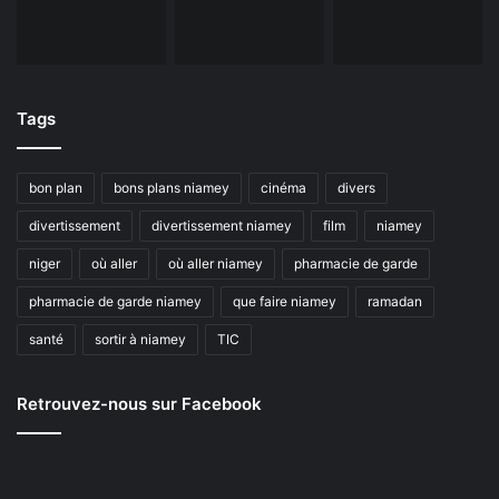
Tags
bon plan
bons plans niamey
cinéma
divers
divertissement
divertissement niamey
film
niamey
niger
où aller
où aller niamey
pharmacie de garde
pharmacie de garde niamey
que faire niamey
ramadan
santé
sortir à niamey
TIC
Retrouvez-nous sur Facebook