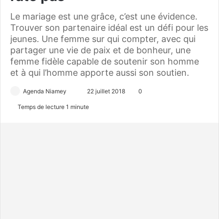
Le mariage est une grâce, c’est une évidence.
Trouver son partenaire idéal est un défi pour les
jeunes. Une femme sur qui compter, avec qui
partager une vie de paix et de bonheur, une
femme fidèle capable de soutenir son homme
et à qui l’homme apporte aussi son soutien.
Agenda Niamey
E
22 juillet 2018
0
n
Temps de lecture 1 minute
v
o
y
e
r
u
n
c
o