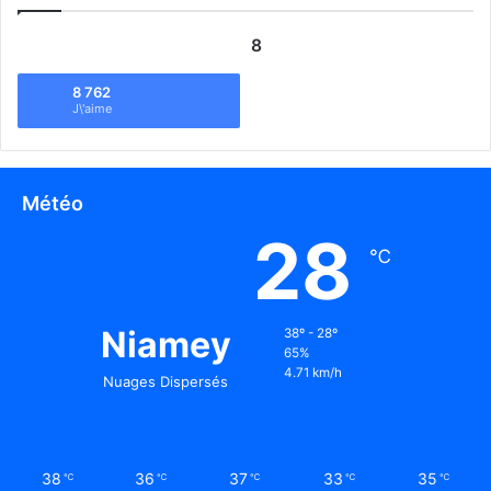
8
8 762
J\'aime
Météo
28
℃
Niamey
38º - 28º
65%
4.71 km/h
Nuages Dispersés
38
36
37
33
35
℃
℃
℃
℃
℃