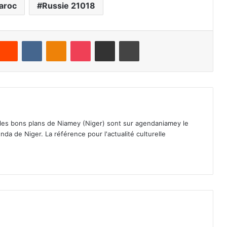
aroc
Russie 21018
Reddit
VKontakte
Odnoklassniki
Pocket
Partager par email
Imprimer
 les bons plans de Niamey (Niger) sont sur agendaniamey le
nda de Niger. La référence pour l'actualité culturelle