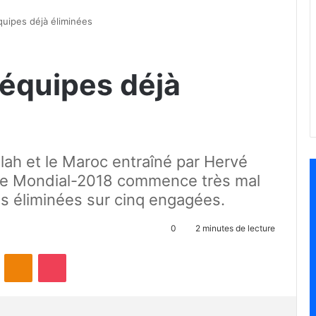
quipes déjà éliminées
 équipes déjà
ah et le Maroc entraîné par Hervé
 ce Mondial-2018 commence très mal
es éliminées sur cinq engagées.
0
2 minutes de lecture
ontakte
Odnoklassniki
Pocket