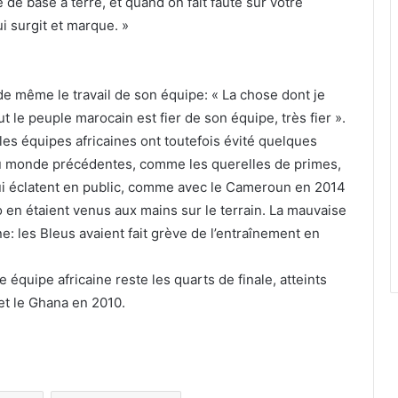
 de base à terre, et quand on fait faute sur votre
 surgit et marque. »
de même le travail de son équipe: « La chose dont je
out le peuple marocain est fier de son équipe, très fier ».
les équipes africaines ont toutefois évité quelques
du monde précédentes, comme les querelles de primes,
qui éclatent en public, comme avec le Cameroun en 2014
en étaient venus aux mains sur le terrain. La mauvaise
ne: les Bleus avaient fait grève de l’entraînement en
équipe africaine reste les quarts de finale, atteints
et le Ghana en 2010.