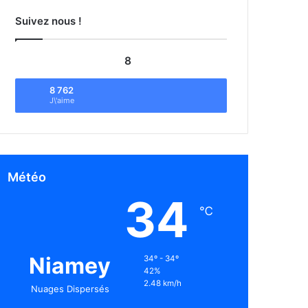
Suivez nous !
8
8 762
J\'aime
Météo
34
℃
Niamey
34º - 34º
42%
2.48 km/h
Nuages Dispersés