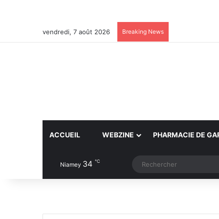
vendredi, 7 août 2026
Breaking News
ACCUEIL
WEBZINE
PHARMACIE DE GA
℃
34
Article Aléatoire
Switch skin
Niamey