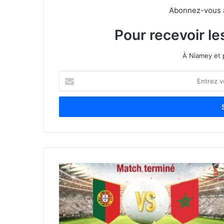
Abonnez-vous à 
Pour recevoir le
À Niamey et 
E
n
t
r
e
z
v
o
t
r
e
a
d
r
e