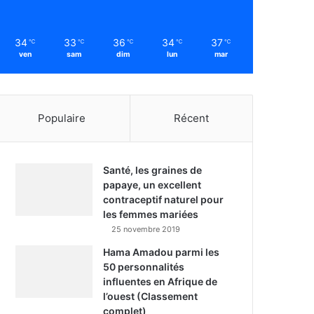
34
33
36
34
37
℃
℃
℃
℃
℃
ven
sam
dim
lun
mar
Populaire
Récent
Santé, les graines de
papaye, un excellent
contraceptif naturel pour
les femmes mariées
25 novembre 2019
Hama Amadou parmi les
50 personnalités
influentes en Afrique de
l’ouest (Classement
complet)