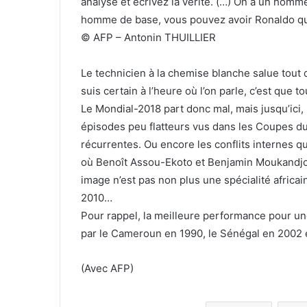
analyse et écrivez la vérité. (…) On a un homme
homme de base, vous pouvez avoir Ronaldo qui
© AFP – Antonin THUILLIER
Le technicien à la chemise blanche salue tout 
suis certain à l’heure où l’on parle, c’est que t
Le Mondial-2018 part donc mal, mais jusqu’ici, 
épisodes peu flatteurs vus dans les Coupes 
récurrentes. Ou encore les conflits internes 
où Benoît Assou-Ekoto et Benjamin Moukandjo 
image n’est pas non plus une spécialité africai
2010…
Pour rappel, la meilleure performance pour une 
par le Cameroun en 1990, le Sénégal en 2002 
(Avec AFP)