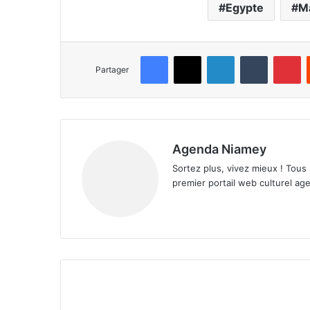
Egypte
M
Facebook
X
Linkedin
Tumblr
Pinterest
Partager
Agenda Niamey
Sortez plus, vivez mieux ! Tous
premier portail web culturel age