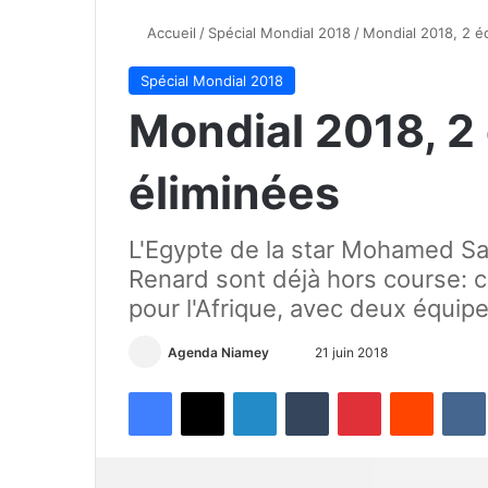
Accueil
/
Spécial Mondial 2018
/
Mondial 2018, 2 é
Spécial Mondial 2018
Mondial 2018, 2
éliminées
L'Egypte de la star Mohamed Sal
Renard sont déjà hors course:
pour l'Afrique, avec deux équip
Agenda Niamey
E
21 juin 2018
n
Facebook
X
Linkedin
Tumblr
Pinterest
Reddit
VK
v
o
y
e