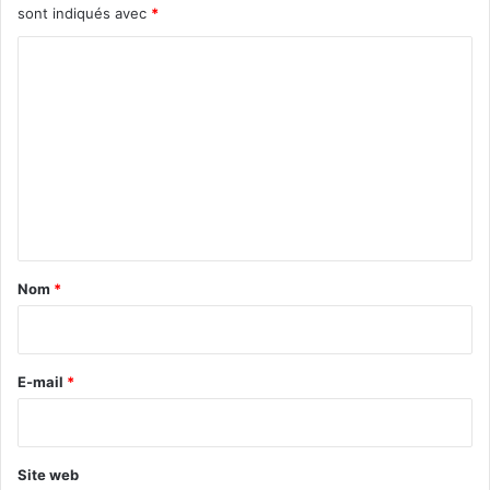
sont indiqués avec
*
C
o
m
m
e
n
t
a
Nom
*
i
r
e
E-mail
*
*
Site web