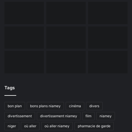
Tags
bon plan
bons plans niamey
cinéma
divers
divertissement
divertissement niamey
film
niamey
niger
où aller
où aller niamey
pharmacie de garde