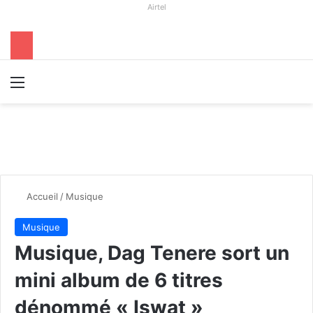
Airtel
Menu
R
Accueil
/
Musique
Musique
Musique, Dag Tenere sort un
mini album de 6 titres
dénommé « Iswat »