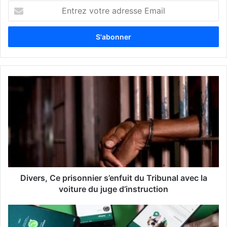
E
n
t
r
e
z
v
o
t
r
e
a
d
r
e
s
s
Divers, Ce prisonnier s’enfuit du Tribunal avec la
e
voiture du juge d’instruction
E
m
a