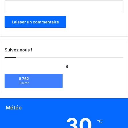
Suivez nous !
8
8 762
J\'aime
Météo
30
℃