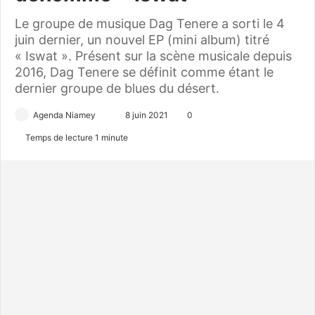
Le groupe de musique Dag Tenere a sorti le 4
juin dernier, un nouvel EP (mini album) titré
« Iswat ». Présent sur la scène musicale depuis
2016, Dag Tenere se définit comme étant le
dernier groupe de blues du désert.
Agenda Niamey
E
8 juin 2021
0
n
Temps de lecture 1 minute
v
o
y
e
r
u
n
c
o
u