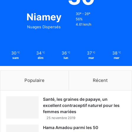
Niamey
30º - 26º
56%
4.61 km/h
Nuages Dispersés
30
34
36
37
38
℃
℃
℃
℃
℃
sam
dim
lun
mar
mer
Populaire
Récent
Santé, les graines de papaye, un
excellent contraceptif naturel pour les
femmes mariées
25 novembre 2019
Hama Amadou parmi les 50