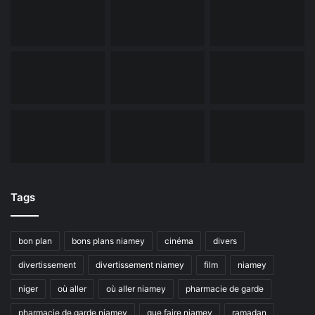
Tags
bon plan
bons plans niamey
cinéma
divers
divertissement
divertissement niamey
film
niamey
niger
où aller
où aller niamey
pharmacie de garde
pharmacie de garde niamey
que faire niamey
ramadan