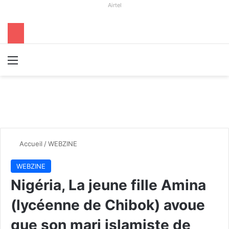
Airtel
Menu
R
Accueil
/
WEBZINE
WEBZINE
Nigéria, La jeune fille Amina
(lycéenne de Chibok) avoue
que son mari islamiste de