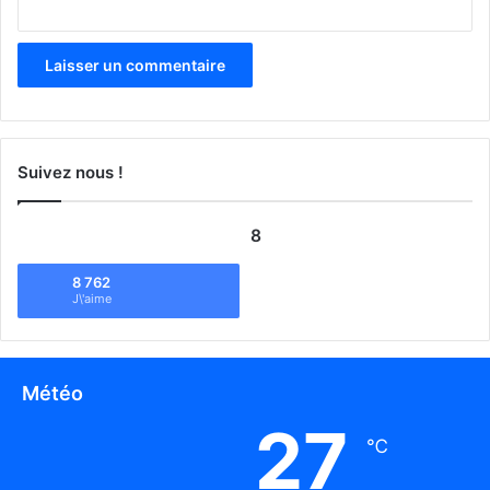
Suivez nous !
8
8 762
J\'aime
Météo
27
℃