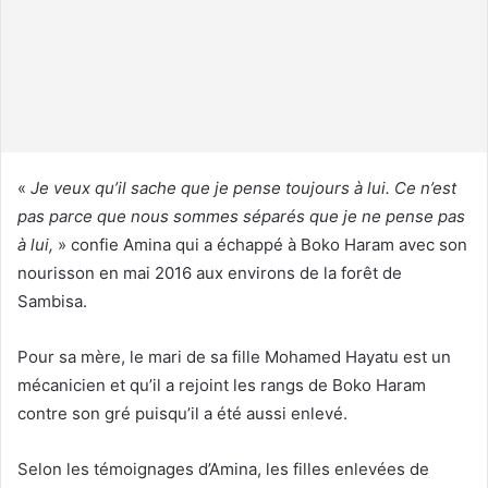
n
c
o
u
r
r
i
«
Je veux qu’il sache que je pense toujours à lui. Ce n’est
e
pas parce que nous sommes séparés que je ne pense pas
l
à lui,
» confie Amina qui a échappé à Boko Haram avec son
nourisson en mai 2016 aux environs de la forêt de
Sambisa.
Pour sa mère, le mari de sa fille Mohamed Hayatu est un
mécanicien et qu’il a rejoint les rangs de Boko Haram
contre son gré puisqu’il a été aussi enlevé.
Selon les témoignages d’Amina, les filles enlevées de