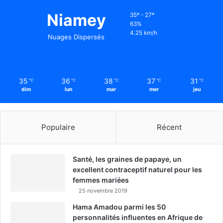
Niamey
35º - 27º
63%
4.25 km/h
Nuages Dispersés
35
36
38
37
31
℃
℃
℃
℃
℃
dim
lun
mar
mer
jeu
Populaire
Récent
Santé, les graines de papaye, un
excellent contraceptif naturel pour les
femmes mariées
25 novembre 2019
Hama Amadou parmi les 50
personnalités influentes en Afrique de