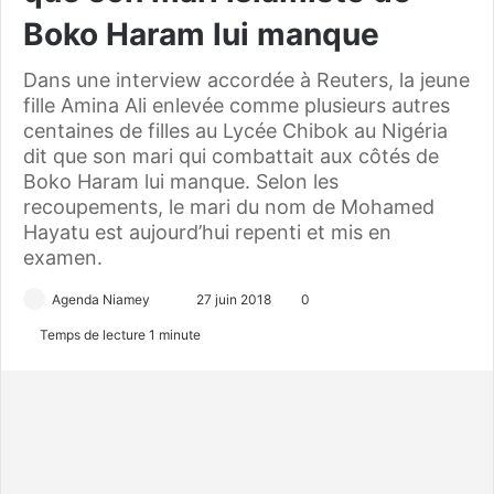
Boko Haram lui manque
Dans une interview accordée à Reuters, la jeune
fille Amina Ali enlevée comme plusieurs autres
centaines de filles au Lycée Chibok au Nigéria
dit que son mari qui combattait aux côtés de
Boko Haram lui manque. Selon les
recoupements, le mari du nom de Mohamed
Hayatu est aujourd’hui repenti et mis en
examen.
Agenda Niamey
E
27 juin 2018
0
n
Temps de lecture 1 minute
v
o
y
e
r
u