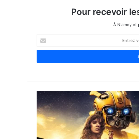
Pour recevoir le
À Niamey et 
E
n
t
r
e
z
v
o
t
r
e
a
d
r
e
s