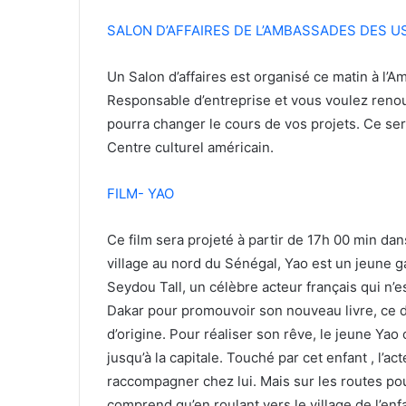
SALON D’AFFAIRES DE L’AMBASSADES DES U
Un Salon d’affaires est organisé ce matin à l’
Responsable d’entreprise et vous voulez renou
pourra changer le cours de vos projets. Ce se
Centre culturel américain.
FILM- YAO
Ce film sera projeté à partir de 17h 00 min da
village au nord du Sénégal, Yao est un jeune g
Seydou Tall, un célèbre acteur français qui n’
Dakar pour promouvoir son nouveau livre, ce d
d’origine. Pour réaliser son rêve, le jeune Yao
jusqu’à la capitale. Touché par cet enfant , l’ac
raccompagner chez lui. Mais sur les routes p
comprend qu’en roulant vers le village de l’enfa