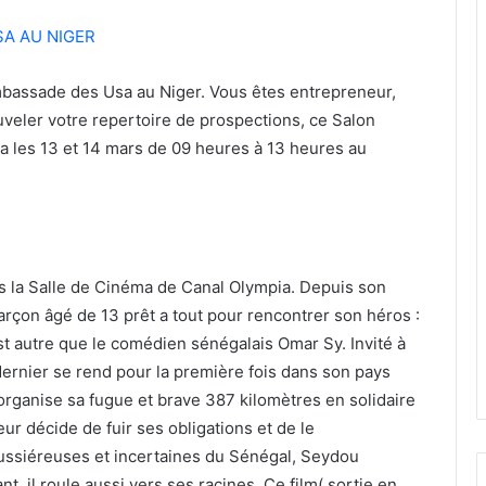
SA AU NIGER
Ambassade des Usa au Niger. Vous êtes entrepreneur,
veler votre repertoire de prospections, ce Salon
ra les 13 et 14 mars de 09 heures à 13 heures au
ns la Salle de Cinéma de Canal Olympia. Depuis son
arçon âgé de 13 prêt a tout pour rencontrer son héros :
est autre que le comédien sénégalais Omar Sy. Invité à
ernier se rend pour la première fois dans son pays
 organise sa fugue et brave 387 kilomètres en solidaire
teur décide de fuir ses obligations et de le
oussiéreuses et incertaines du Sénégal, Seydou
nt, il roule aussi vers ses racines. Ce film( sortie en