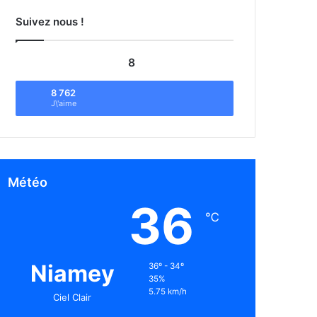
Suivez nous !
8
8 762
J\'aime
Météo
36
℃
Niamey
36º - 34º
35%
5.75 km/h
Ciel Clair