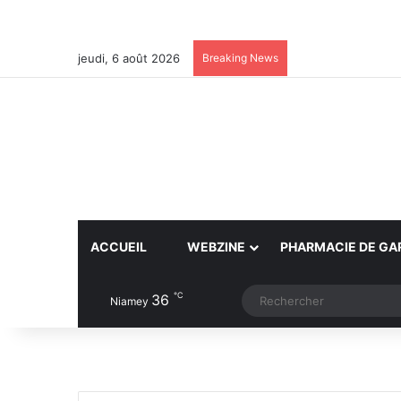
jeudi, 6 août 2026
Breaking News
ACCUEIL
WEBZINE
PHARMACIE DE GA
℃
36
Article Aléatoire
Switch skin
Niamey