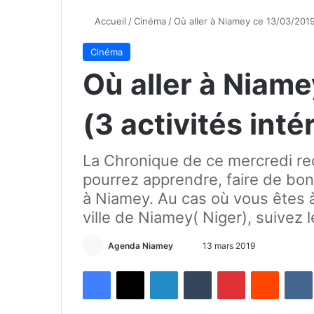
Accueil
/
Cinéma
/
Où aller à Niamey ce 13/03/2019 
Cinéma
Où aller à Niam
(3 activités int
La Chronique de ce mercredi re
pourrez apprendre, faire de bonn
à Niamey. Au cas où vous êtes à
ville de Niamey( Niger), suivez l
Agenda Niamey
E
13 mars 2019
n
Facebook
X
Linkedin
Tumblr
Pinterest
Reddit
VK
v
o
y