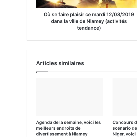
s
e
Où se faire plaisir ce mardi 12/03/2019
E
dans la ville de Niamey (activités
m
tendance)
a
i
l
Articles similaires
Agenda de la semaine, voici les
Concours de
meilleurs endroits de
scénario de
divertissement à Niamey
Niger, voic