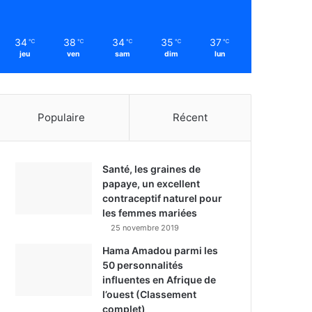
34
38
34
35
37
℃
℃
℃
℃
℃
jeu
ven
sam
dim
lun
Populaire
Récent
Santé, les graines de
papaye, un excellent
contraceptif naturel pour
les femmes mariées
25 novembre 2019
Hama Amadou parmi les
50 personnalités
influentes en Afrique de
l’ouest (Classement
complet)