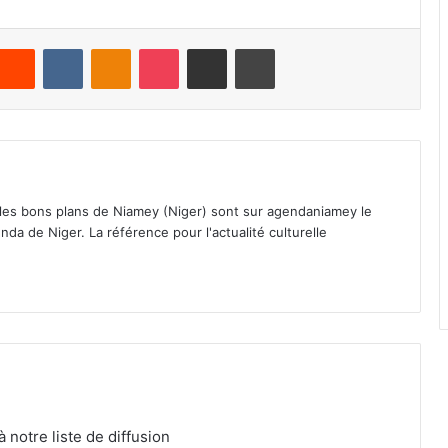
Reddit
VKontakte
Odnoklassniki
Pocket
Partager par email
Imprimer
 les bons plans de Niamey (Niger) sont sur agendaniamey le
nda de Niger. La référence pour l'actualité culturelle
notre liste de diffusion