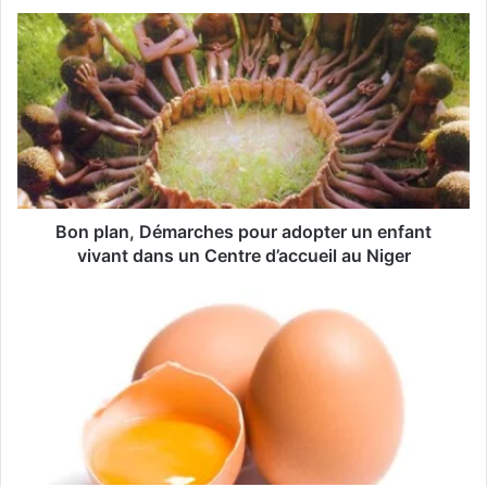
o
t
r
e
a
d
r
e
s
s
Bon plan, Démarches pour adopter un enfant
e
vivant dans un Centre d’accueil au Niger
E
m
a
i
l