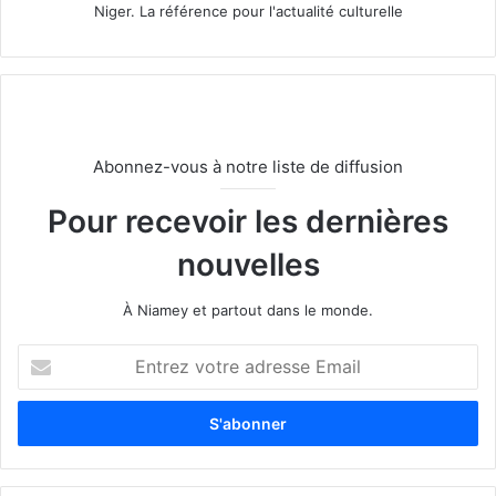
Niger. La référence pour l'actualité culturelle
Abonnez-vous à notre liste de diffusion
Pour recevoir les dernières
nouvelles
À Niamey et partout dans le monde.
E
n
t
r
e
z
v