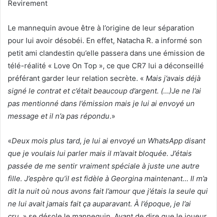
Revirement
Le mannequin avoue être à l’origine de leur séparation
pour lui avoir désobéi. En effet, Natacha R. a informé son
petit ami clandestin qu’elle passera dans une émission de
télé-réalité « Love On Top », ce que CR7 lui a déconseillé
préférant garder leur relation secrète. «
Mais j’avais déjà
signé le contrat et c’était beaucoup d’argent. (…)Je ne l’ai
pas mentionné dans l’émission mais je lui ai envoyé un
message et il n’a pas répondu
.»
«
Deux mois plus tard, je lui ai envoyé un WhatsApp disant
que je voulais lui parler mais il m’avait bloquée. J’étais
passée de me sentir vraiment spéciale à juste une autre
fille. J’espère qu’il est fidèle à Georgina maintenant… Il m’a
dit la nuit où nous avons fait l’amour que j’étais la seule qui
ne lui avait jamais fait ça auparavant. À l’époque, je l’ai
cru,
» se désole le mannequin. Avant de dire que le joueur