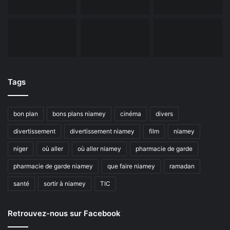
Tags
bon plan
bons plans niamey
cinéma
divers
divertissement
divertissement niamey
film
niamey
niger
où aller
où aller niamey
pharmacie de garde
pharmacie de garde niamey
que faire niamey
ramadan
santé
sortir à niamey
TIC
Retrouvez-nous sur Facebook