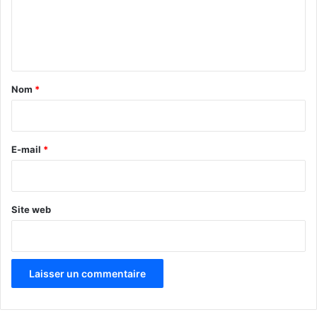
e
n
t
a
Nom
*
i
r
e
E-mail
*
*
Site web