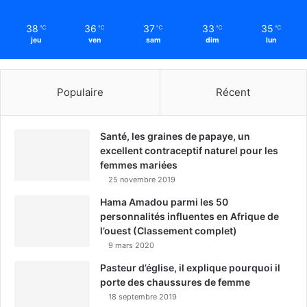
38
36
37
33
35
℃
℃
℃
℃
℃
jeu
ven
sam
dim
lun
Populaire
Récent
Santé, les graines de papaye, un
excellent contraceptif naturel pour les
femmes mariées
25 novembre 2019
Hama Amadou parmi les 50
personnalités influentes en Afrique de
l’ouest (Classement complet)
9 mars 2020
Pasteur d’église, il explique pourquoi il
porte des chaussures de femme
18 septembre 2019