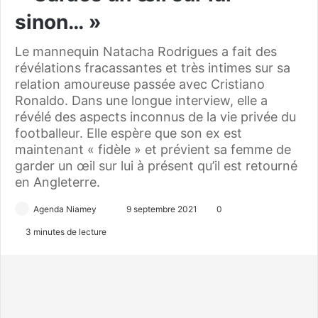
sinon… »
Le mannequin Natacha Rodrigues a fait des
révélations fracassantes et très intimes sur sa
relation amoureuse passée avec Cristiano
Ronaldo. Dans une longue interview, elle a
révélé des aspects inconnus de la vie privée du
footballeur. Elle espère que son ex est
maintenant « fidèle » et prévient sa femme de
garder un œil sur lui à présent qu’il est retourné
en Angleterre.
Agenda Niamey
E
9 septembre 2021
0
n
3 minutes de lecture
v
o
y
e
r