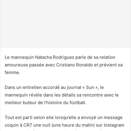
u
n
c
o
u
r
r
i
Le mannequin Natacha Rodrigues parle de sa relation
e
amoureuse passée avec Cristiano Ronaldo et prévient sa
l
femme.
Dans un entretien accordé au journal « Sun », le
mannequin révèle dans les détails sa rencontre avec le
meilleur buteur de l’histoire du football.
Tout est parti selon elle lorsqu’elle a envoyé un message
coquin à CR7 une nuit (une heure du matin) sur Instagram