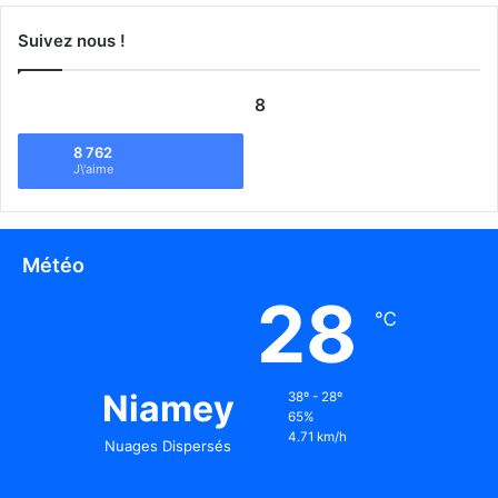
Suivez nous !
8
8 762
J\'aime
Météo
28
℃
Niamey
38º - 28º
65%
4.71 km/h
Nuages Dispersés