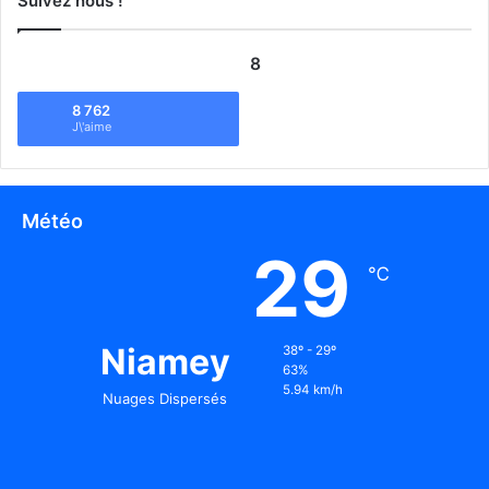
Suivez nous !
8
8 762
J\'aime
Météo
29
℃
Niamey
38º - 29º
63%
5.94 km/h
Nuages Dispersés