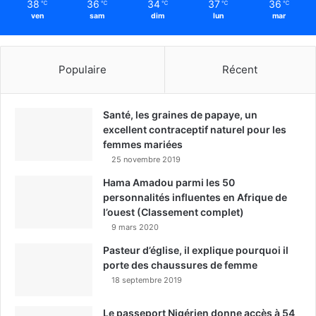
38
36
34
37
36
℃
℃
℃
℃
℃
ven
sam
dim
lun
mar
Populaire
Récent
Santé, les graines de papaye, un
excellent contraceptif naturel pour les
femmes mariées
25 novembre 2019
Hama Amadou parmi les 50
personnalités influentes en Afrique de
l’ouest (Classement complet)
9 mars 2020
Pasteur d’église, il explique pourquoi il
porte des chaussures de femme
18 septembre 2019
Le passeport Nigérien donne accès à 54