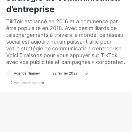
d’entreprise
TikTok est lancé en 2016 et a commencé par
être populaire en 2018. Avec des milliards de
téléchargements à travers le monde, ce réseau
social est aujourd’hui un puissant allié pour
votre stratégie de communication d’entreprise.
Voici 5 raisons pour vous appuyer sur TikTok
avec vos publicités et campagnes « corporate».
Agenda Niamey
E
22 février 2022
0
n
2 minutes de lecture
v
o
y
e
r
u
n