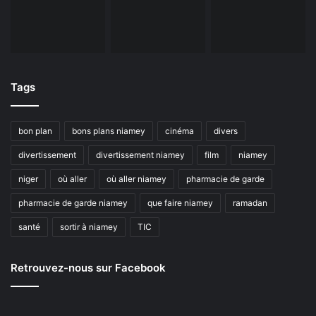
Tags
bon plan
bons plans niamey
cinéma
divers
divertissement
divertissement niamey
film
niamey
niger
où aller
où aller niamey
pharmacie de garde
pharmacie de garde niamey
que faire niamey
ramadan
santé
sortir à niamey
TIC
Retrouvez-nous sur Facebook