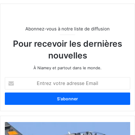
Abonnez-vous à notre liste de diffusion
Pour recevoir les dernières
nouvelles
À Niamey et partout dans le monde.
E
n
t
r
e
z
v
o
t