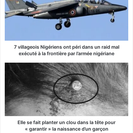
r
e
a
d
r
e
s
s
7 villageois Nigériens ont péri dans un raid mal
e
exécuté à la frontière par l’armée nigériane
E
m
a
i
l
Elle se fait planter un clou dans la tête pour
« garantir » la naissance d’un garçon