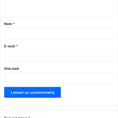
n
t
a
Nom
*
i
r
e
E-mail
*
*
Site web